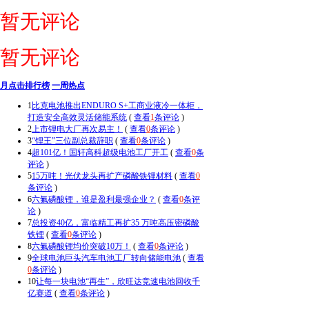
暂无评论
暂无评论
月点击排行榜
一周热点
1
比克电池推出ENDURO S+工商业液冷一体柜，
打造安全高效灵活储能系统
(
查看
1
条评论
)
2
上市锂电大厂再次易主！
(
查看
0
条评论
)
3
“锂王”三位副总裁辞职
(
查看
0
条评论
)
4
超101亿！国轩高科超级电池工厂开工
(
查看
0
条
评论
)
5
15万吨！光伏龙头再扩产磷酸铁锂材料
(
查看
0
条评论
)
6
六氟磷酸锂，谁是盈利最强企业？
(
查看
0
条评
论
)
7
总投资40亿，富临精工再扩35 万吨高压密磷酸
铁锂
(
查看
0
条评论
)
8
六氟磷酸锂均价突破10万！
(
查看
0
条评论
)
9
全球电池巨头汽车电池工厂转向储能电池
(
查看
0
条评论
)
10
让每一块电池“再生”，欣旺达竞速电池回收千
亿赛道
(
查看
0
条评论
)