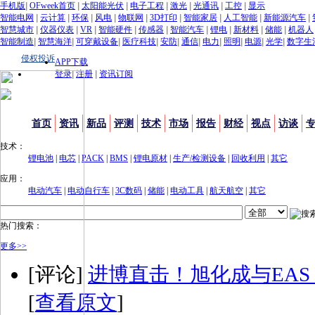
手机版
|
OFweek首页
|
太阳能光伏
|
电子工程
|
激光
|
光通讯
|
工控
|
显示
智能电网
|
云计算
|
环保
|
风电
|
物联网
|
3D打印
|
智能家居
|
人工智能
|
新能源汽车
|
智慧城市
|
仪器仪表
|
VR
|
智能硬件
|
传感器
|
智能汽车
|
锂电
|
新材料
|
储能
|
机器人
智能制造
|
智慧海洋
|
可穿戴设备
|
医疗科技
|
安防
|
通信
|
电力
|
照明
|
电源
|
光学
|
数字生
侵权投诉
APP下载
登录
|
注册
|
资讯订阅
首页
资讯
新品
评测
技术
市场
报告
财经
视点
访谈
技术：
锂电池
|
电芯
|
PACK
|
BMS
|
锂电原材
|
生产/检测设备
|
回收利用
|
其它
应用：
电动汽车
|
电动自行车
|
3C数码
|
储能
|
电动工具
|
航天航空
|
其它
热门搜索：
更多>>
[评论]
进博直击！旭化成与EA
[
查看原文
]