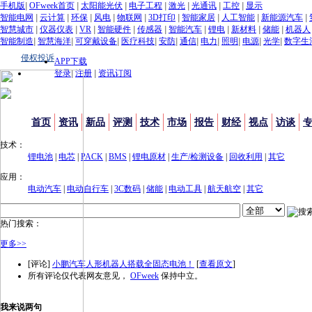
手机版
|
OFweek首页
|
太阳能光伏
|
电子工程
|
激光
|
光通讯
|
工控
|
显示
智能电网
|
云计算
|
环保
|
风电
|
物联网
|
3D打印
|
智能家居
|
人工智能
|
新能源汽车
|
智慧城市
|
仪器仪表
|
VR
|
智能硬件
|
传感器
|
智能汽车
|
锂电
|
新材料
|
储能
|
机器人
智能制造
|
智慧海洋
|
可穿戴设备
|
医疗科技
|
安防
|
通信
|
电力
|
照明
|
电源
|
光学
|
数字生
侵权投诉
APP下载
登录
|
注册
|
资讯订阅
首页
资讯
新品
评测
技术
市场
报告
财经
视点
访谈
技术：
锂电池
|
电芯
|
PACK
|
BMS
|
锂电原材
|
生产/检测设备
|
回收利用
|
其它
应用：
电动汽车
|
电动自行车
|
3C数码
|
储能
|
电动工具
|
航天航空
|
其它
热门搜索：
更多>>
[评论]
小鹏汽车人形机器人搭载全固态电池！
[
查看原文
]
所有评论仅代表网友意见，
OFweek
保持中立。
我来说两句