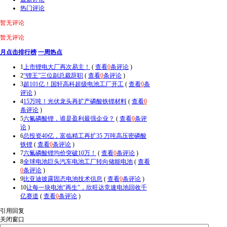
热门评论
暂无评论
暂无评论
月点击排行榜
一周热点
1
上市锂电大厂再次易主！
(
查看
0
条评论
)
2
“锂王”三位副总裁辞职
(
查看
0
条评论
)
3
超101亿！国轩高科超级电池工厂开工
(
查看
0
条
评论
)
4
15万吨！光伏龙头再扩产磷酸铁锂材料
(
查看
0
条评论
)
5
六氟磷酸锂，谁是盈利最强企业？
(
查看
0
条评
论
)
6
总投资40亿，富临精工再扩35 万吨高压密磷酸
铁锂
(
查看
0
条评论
)
7
六氟磷酸锂均价突破10万！
(
查看
0
条评论
)
8
全球电池巨头汽车电池工厂转向储能电池
(
查看
0
条评论
)
9
比亚迪披露固态电池技术信息
(
查看
0
条评论
)
10
让每一块电池“再生”，欣旺达竞速电池回收千
亿赛道
(
查看
0
条评论
)
引用回复
关闭窗口