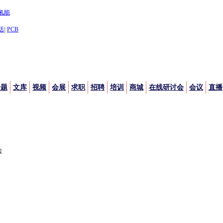
氢能
活
|
PCB
专题
文库
视频
会展
求职
招聘
培训
商城
在线研讨会
会议
直播