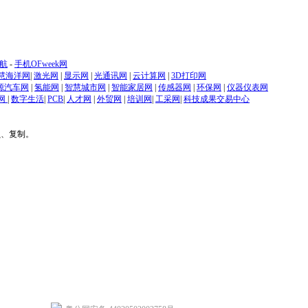
航
-
手机OFweek网
慧海洋网
|
激光网
|
显示网
|
光通讯网
|
云计算网
|
3D打印网
源汽车网
|
氢能网
|
智慧城市网
|
智能家居网
|
传感器网
|
环保网
|
仪器仪表网
网
|
数字生活
|
PCB
|
人才网
|
外贸网
|
培训网
|
工采网
|
科技成果交易中心
贝、复制。