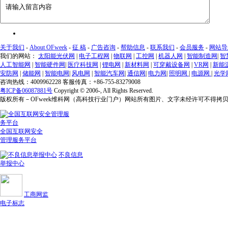
关于我们
-
About OFweek
-
征 稿
-
广告咨询
-
帮助信息
-
联系我们
-
会员服务
-
网站导
我们的网站：
太阳能光伏网
|
电子工程网
|
物联网
|
工控网
|
机器人网
|
智能制造网
|
智
人工智能网
|
智能硬件网
|
医疗科技网
|
锂电网
|
新材料网
|
可穿戴设备网
|
VR网
|
新能
安防网
|
储能网
|
智能电网
|
风电网
|
智能汽车网
|
通信网
|
电力网
|
照明网
|
电源网
|
光学
咨询热线：4009962228 客服传真：+86-755-83279008
粤ICP备06087881号
Copyright © 2006-
, All Rights Reserved.
版权所有－OFweek维科网（高科技行业门户）网站所有图片、文字未经许可不得拷
全国互联网安全
管理服务平台
不良信息
举报中心
工商网监
电子标志