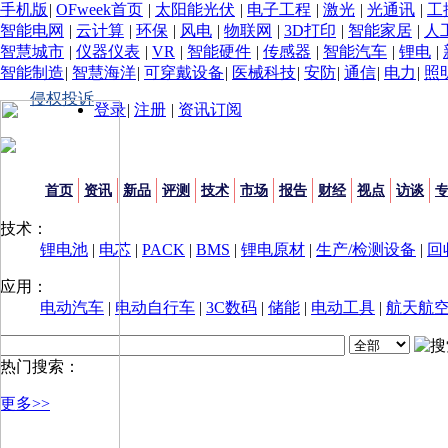
手机版
|
OFweek首页
|
太阳能光伏
|
电子工程
|
激光
|
光通讯
|
工
智能电网
|
云计算
|
环保
|
风电
|
物联网
|
3D打印
|
智能家居
|
人
智慧城市
|
仪器仪表
|
VR
|
智能硬件
|
传感器
|
智能汽车
|
锂电
|
智能制造
|
智慧海洋
|
可穿戴设备
|
医械科技
|
安防
|
通信
|
电力
|
照
侵权投诉
登录
|
注册
|
资讯订阅
首页
资讯
新品
评测
技术
市场
报告
财经
视点
访谈
技术：
锂电池
|
电芯
|
PACK
|
BMS
|
锂电原材
|
生产/检测设备
|
回
应用：
电动汽车
|
电动自行车
|
3C数码
|
储能
|
电动工具
|
航天航
热门搜索：
更多>>