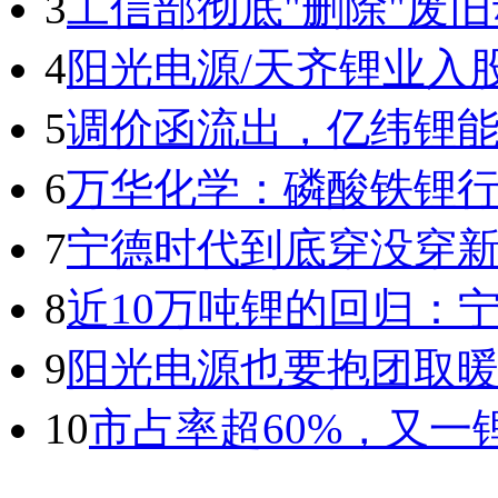
3
工信部彻底"删除"废
4
阳光电源/天齐锂业入
5
调价函流出，亿纬锂能
6
万华化学：磷酸铁锂
7
宁德时代到底穿没穿
8
近10万吨锂的回归：
9
阳光电源也要抱团取
10
市占率超60%，又一