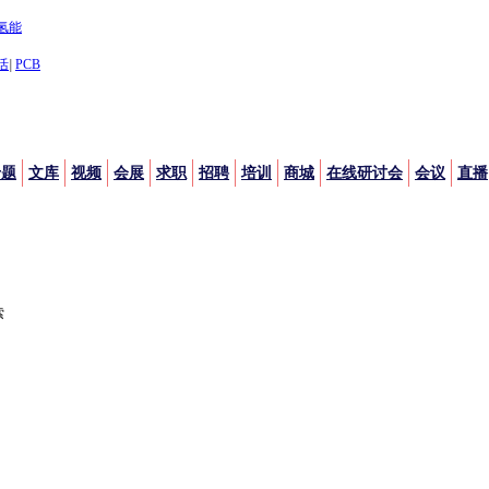
氢能
活
|
PCB
专题
文库
视频
会展
求职
招聘
培训
商城
在线研讨会
会议
直播