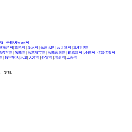
航
-
手机OFweek网
慧海洋网
|
激光网
|
显示网
|
光通讯网
|
云计算网
|
3D打印网
源汽车网
|
氢能网
|
智慧城市网
|
智能家居网
|
传感器网
|
环保网
|
仪器仪表网
网
|
数字生活
|
PCB
|
人才网
|
外贸网
|
培训网
|
工采网
贝、复制。