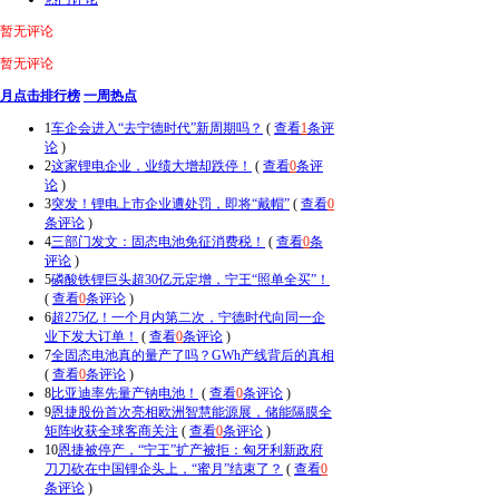
暂无评论
暂无评论
月点击排行榜
一周热点
1
车企会进入“去宁德时代”新周期吗？
(
查看
1
条评
论
)
2
这家锂电企业，业绩大增却跌停！
(
查看
0
条评
论
)
3
突发！锂电上市企业遭处罚，即将“戴帽”
(
查看
0
条评论
)
4
三部门发文：固态电池免征消费税！
(
查看
0
条
评论
)
5
磷酸铁锂巨头超30亿元定增，宁王“照单全买”！
(
查看
0
条评论
)
6
超275亿！一个月内第二次，宁德时代向同一企
业下发大订单！
(
查看
0
条评论
)
7
全固态电池真的量产了吗？GWh产线背后的真相
(
查看
0
条评论
)
8
比亚迪率先量产钠电池！
(
查看
0
条评论
)
9
恩捷股份首次亮相欧洲智慧能源展，储能隔膜全
矩阵收获全球客商关注
(
查看
0
条评论
)
10
恩捷被停产，“宁王”扩产被拒：匈牙利新政府
刀刀砍在中国锂企头上，“蜜月”结束了？
(
查看
0
条评论
)