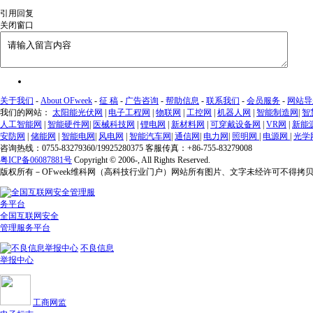
引用回复
关闭窗口
关于我们
-
About OFweek
-
征 稿
-
广告咨询
-
帮助信息
-
联系我们
-
会员服务
-
网站导
我们的网站：
太阳能光伏网
|
电子工程网
|
物联网
|
工控网
|
机器人网
|
智能制造网
|
智
人工智能网
|
智能硬件网
|
医械科技网
|
锂电网
|
新材料网
|
可穿戴设备网
|
VR网
|
新能
安防网
|
储能网
|
智能电网
|
风电网
|
智能汽车网
|
通信网
|
电力网
|
照明网
|
电源网
|
光学
咨询热线：0755-83279360/19925280375 客服传真：+86-755-83279008
粤ICP备06087881号
Copyright © 2006-
, All Rights Reserved.
版权所有－OFweek维科网（高科技行业门户）网站所有图片、文字未经许可不得拷
全国互联网安全
管理服务平台
不良信息
举报中心
工商网监