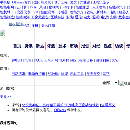
手机版
|
OFweek首页
|
太阳能光伏
|
电子工程
|
激光
|
光通讯
|
工控
|
显示
智能电网
|
云计算
|
环保
|
风电
|
物联网
|
3D打印
|
智能家居
|
人工智能
|
新能源汽车
|
智慧城市
|
仪器仪表
|
VR
|
智能硬件
|
传感器
|
智能汽车
|
锂电
|
新材料
|
储能
|
机器人
智能制造
|
智慧海洋
|
可穿戴设备
|
医械科技
|
安防
|
通信
|
电力
|
照明
|
电源
|
光学
|
数字生
侵权投诉
登录
|
注册
|
资讯订阅
首页
资讯
新品
评测
技术
市场
报告
财经
视点
访谈
技术：
锂电池
|
电芯
|
PACK
|
BMS
|
锂电原材
|
生产/检测设备
|
回收利用
|
其它
应用：
电动汽车
|
电动自行车
|
3C数码
|
储能
|
电动工具
|
航天航空
|
其它
热门搜索：
更多>>
[评论]
总投资40亿，富临精工再扩35 万吨高压密磷酸铁锂
[
查看原文
]
所有评论仅代表网友意见，
OFweek
保持中立。
我来说两句