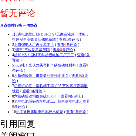
暂无评论
月点击排行榜
一周热点
1
比克电池推出ENDURO S+工商业液冷一体柜，
打造安全高效灵活储能系统
(
查看
1
条评论
)
2
上市锂电大厂再次易主！
(
查看
0
条评论
)
3
“锂王”三位副总裁辞职
(
查看
0
条评论
)
4
超101亿！国轩高科超级电池工厂开工
(
查看
0
条
评论
)
5
15万吨！光伏龙头再扩产磷酸铁锂材料
(
查看
0
条评论
)
6
六氟磷酸锂，谁是盈利最强企业？
(
查看
0
条评
论
)
7
总投资40亿，富临精工再扩35 万吨高压密磷酸
铁锂
(
查看
0
条评论
)
8
六氟磷酸锂均价突破10万！
(
查看
0
条评论
)
9
全球电池巨头汽车电池工厂转向储能电池
(
查看
0
条评论
)
10
比亚迪披露固态电池技术信息
(
查看
0
条评论
)
引用回复
关闭窗口