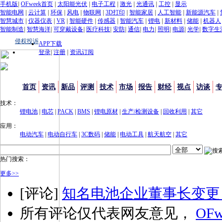
手机版
|
OFweek首页
|
太阳能光伏
|
电子工程
|
激光
|
光通讯
|
工控
|
显示
智能电网
|
云计算
|
环保
|
风电
|
物联网
|
3D打印
|
智能家居
|
人工智能
|
新能源汽车
|
智慧城市
|
仪器仪表
|
VR
|
智能硬件
|
传感器
|
智能汽车
|
锂电
|
新材料
|
储能
|
机器人
智能制造
|
智慧海洋
|
可穿戴设备
|
医疗科技
|
安防
|
通信
|
电力
|
照明
|
电源
|
光学
|
数字生
侵权投诉
APP下载
登录
|
注册
|
资讯订阅
首页
资讯
新品
评测
技术
市场
报告
财经
视点
访谈
技术：
锂电池
|
电芯
|
PACK
|
BMS
|
锂电原材
|
生产/检测设备
|
回收利用
|
其它
应用：
电动汽车
|
电动自行车
|
3C数码
|
储能
|
电动工具
|
航天航空
|
其它
热门搜索：
更多>>
[评论]
知名电池企业董事长变更
所有评论仅代表网友意见，
OFw