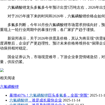
六氟磷酸锂龙头多氟多今年预计出货5万吨左右，2026年
对于2025年接下来的时间和2026年，六氟磷酸锂价格
多氟多判断，今年10月份六氟磷酸锂市场需求持续向好，
重现上一轮行业周期中的暴涨行情，各厂家扩产趋于谨慎。
新宙邦表示，关于2026年供需及价格，其认为将呈现“供
度调整后，企业扩产更趋理性。预计未来价格将维持在“保障企业合
动保持相对稳定。
国金证券认为，市场现货难寻，下游企业拿货情绪急切，对
量，供应仍紧。
相关阅读
六氟磷酸锂
暴增407%！
六氟磷酸锂
巨头多
氟
多，全面“突围”
2025-11-
六氟磷酸锂
，谁是成长最快企业
2025-11-14