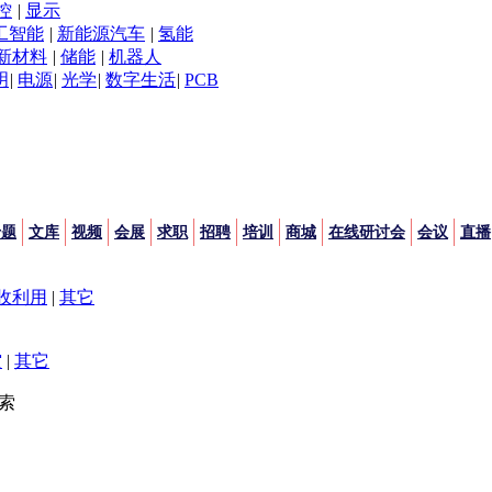
控
|
显示
工智能
|
新能源汽车
|
氢能
新材料
|
储能
|
机器人
明
|
电源
|
光学
|
数字生活
|
PCB
专题
文库
视频
会展
求职
招聘
培训
商城
在线研讨会
会议
直播
收利用
|
其它
空
|
其它