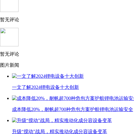
暂无评论
暂无评论
图片新闻
一文了解2024锂电设备十大创新
成本降低20%，耐帆超700种危包方案护航锂电池运输安全
升级“搅动”战局，精实推动化成分容设备变革