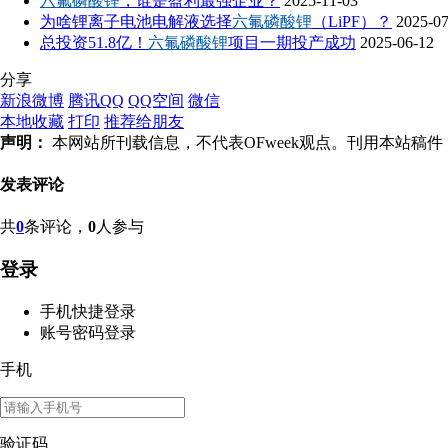
六氟磷酸锂
，谁是盈利最强企业？
2025-11-03
为啥锂离子电池电解液选择
六氟磷酸锂
（LiPF）？
2025-07
总投资51.8亿！
六氟磷酸锂
项目一期投产成功
2025-06-12
分享
新浪微博
腾讯QQ
QQ空间
微信
本地收藏
打印
推荐给朋友
声明：
本网站所刊载信息，不代表OFweek观点。刊用本站
发表评论
共
0
条评论，
0
人参与
登录
手机快捷登录
账号密码登录
手机
验证码