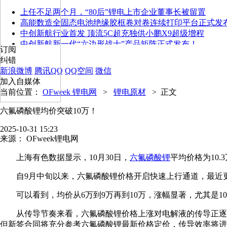
上任不足两个月，“80后”锂电上市企业董事长被留置
高能数造全固态电池绝缘胶框卷对卷连续打印平台正式发
中创新航行业首发 顶流5C超充独供小鹏X9超级增程
中创新航新一代“六边形战士”产品矩阵正式发布！
订阅
纠错
新浪微博
腾讯QQ
QQ空间
微信
加入自媒体
当前位置：
OFweek 锂电网
>
锂电原材
>
正文
六氟磷酸锂均价突破10万！
2025-10-31 15:23
来源：
OFweek锂电网
上海有色数据显示，10月30日，
六氟磷酸锂
平均价格为10.
自9月中旬以来，六氟磷酸锂价格开启快速上行通道，最近更是出
可以看到，均价从6万到9万再到10万，涨幅显著，尤其是1
从传导节奏来看，六氟磷酸锂价格上涨对电解液的传导正逐
但新签合同将充分参考六氟磷酸锂最新价格定价，传导效率将进