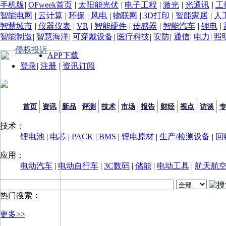
手机版
|
OFweek首页
|
太阳能光伏
|
电子工程
|
激光
|
光通讯
|
工
智能电网
|
云计算
|
环保
|
风电
|
物联网
|
3D打印
|
智能家居
|
人
智慧城市
|
仪器仪表
|
VR
|
智能硬件
|
传感器
|
智能汽车
|
锂电
|
智能制造
|
智慧海洋
|
可穿戴设备
|
医疗科技
|
安防
|
通信
|
电力
|
照
侵权投诉
APP下载
登录
|
注册
|
资讯订阅
首页
资讯
新品
评测
技术
市场
报告
财经
视点
访谈
技术：
锂电池
|
电芯
|
PACK
|
BMS
|
锂电原材
|
生产/检测设备
|
回
应用：
电动汽车
|
电动自行车
|
3C数码
|
储能
|
电动工具
|
航天航
热门搜索：
更多>>