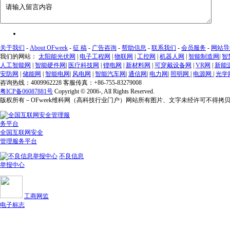
关于我们
-
About OFweek
-
征 稿
-
广告咨询
-
帮助信息
-
联系我们
-
会员服务
-
网站导
我们的网站：
太阳能光伏网
|
电子工程网
|
物联网
|
工控网
|
机器人网
|
智能制造网
|
智
人工智能网
|
智能硬件网
|
医疗科技网
|
锂电网
|
新材料网
|
可穿戴设备网
|
VR网
|
新能
安防网
|
储能网
|
智能电网
|
风电网
|
智能汽车网
|
通信网
|
电力网
|
照明网
|
电源网
|
光学
咨询热线：4009962228 客服传真：+86-755-83279008
粤ICP备06087881号
Copyright © 2006-
, All Rights Reserved.
版权所有－OFweek维科网（高科技行业门户）网站所有图片、文字未经许可不得拷
全国互联网安全
管理服务平台
不良信息
举报中心
工商网监
电子标志