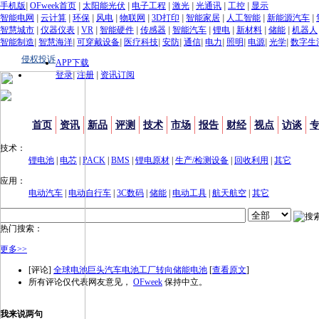
手机版
|
OFweek首页
|
太阳能光伏
|
电子工程
|
激光
|
光通讯
|
工控
|
显示
智能电网
|
云计算
|
环保
|
风电
|
物联网
|
3D打印
|
智能家居
|
人工智能
|
新能源汽车
|
智慧城市
|
仪器仪表
|
VR
|
智能硬件
|
传感器
|
智能汽车
|
锂电
|
新材料
|
储能
|
机器人
智能制造
|
智慧海洋
|
可穿戴设备
|
医疗科技
|
安防
|
通信
|
电力
|
照明
|
电源
|
光学
|
数字生
侵权投诉
APP下载
登录
|
注册
|
资讯订阅
首页
资讯
新品
评测
技术
市场
报告
财经
视点
访谈
技术：
锂电池
|
电芯
|
PACK
|
BMS
|
锂电原材
|
生产/检测设备
|
回收利用
|
其它
应用：
电动汽车
|
电动自行车
|
3C数码
|
储能
|
电动工具
|
航天航空
|
其它
热门搜索：
更多>>
[评论]
全球电池巨头汽车电池工厂转向储能电池
[
查看原文
]
所有评论仅代表网友意见，
OFweek
保持中立。
我来说两句