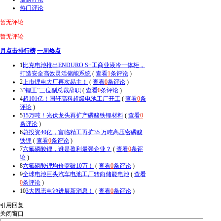
热门评论
暂无评论
暂无评论
月点击排行榜
一周热点
1
比克电池推出ENDURO S+工商业液冷一体柜，
打造安全高效灵活储能系统
(
查看
1
条评论
)
2
上市锂电大厂再次易主！
(
查看
0
条评论
)
3
“锂王”三位副总裁辞职
(
查看
0
条评论
)
4
超101亿！国轩高科超级电池工厂开工
(
查看
0
条
评论
)
5
15万吨！光伏龙头再扩产磷酸铁锂材料
(
查看
0
条评论
)
6
总投资40亿，富临精工再扩35 万吨高压密磷酸
铁锂
(
查看
0
条评论
)
7
六氟磷酸锂，谁是盈利最强企业？
(
查看
0
条评
论
)
8
六氟磷酸锂均价突破10万！
(
查看
0
条评论
)
9
全球电池巨头汽车电池工厂转向储能电池
(
查看
0
条评论
)
10
3大固态电池进展新消息！
(
查看
0
条评论
)
引用回复
关闭窗口