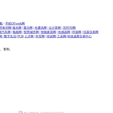
航
-
手机OFweek网
慧海洋网
|
激光网
|
显示网
|
光通讯网
|
云计算网
|
3D打印网
源汽车网
|
氢能网
|
智慧城市网
|
智能家居网
|
传感器网
|
环保网
|
仪器仪表网
网
|
数字生活
|
PCB
|
人才网
|
外贸网
|
培训网
|
工采网
|
科技成果交易中心
贝、复制。