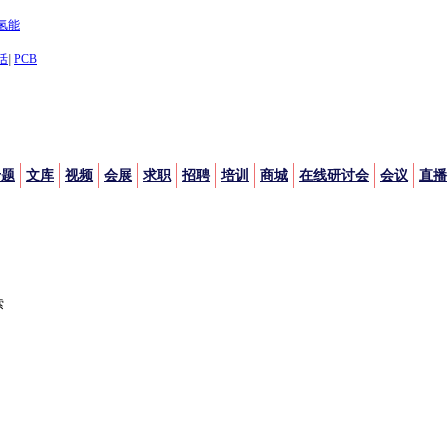
氢能
活
|
PCB
专题
文库
视频
会展
求职
招聘
培训
商城
在线研讨会
会议
直播