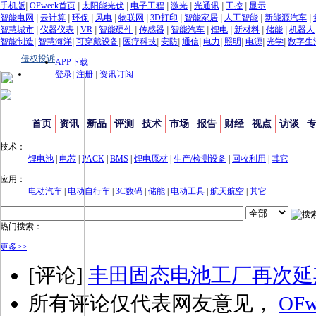
手机版
|
OFweek首页
|
太阳能光伏
|
电子工程
|
激光
|
光通讯
|
工控
|
显示
智能电网
|
云计算
|
环保
|
风电
|
物联网
|
3D打印
|
智能家居
|
人工智能
|
新能源汽车
|
智慧城市
|
仪器仪表
|
VR
|
智能硬件
|
传感器
|
智能汽车
|
锂电
|
新材料
|
储能
|
机器人
智能制造
|
智慧海洋
|
可穿戴设备
|
医疗科技
|
安防
|
通信
|
电力
|
照明
|
电源
|
光学
|
数字生
侵权投诉
APP下载
登录
|
注册
|
资讯订阅
首页
资讯
新品
评测
技术
市场
报告
财经
视点
访谈
技术：
锂电池
|
电芯
|
PACK
|
BMS
|
锂电原材
|
生产/检测设备
|
回收利用
|
其它
应用：
电动汽车
|
电动自行车
|
3C数码
|
储能
|
电动工具
|
航天航空
|
其它
热门搜索：
更多>>
[评论]
丰田固态电池工厂再次延
所有评论仅代表网友意见，
OFw