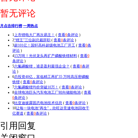
暂无评论
月点击排行榜
一周热点
1
上市锂电大厂再次易主！
(
查看
0
条评论
)
2
“锂王”三位副总裁辞职
(
查看
0
条评论
)
3
超101亿！国轩高科超级电池工厂开工
(
查看
0
条
评论
)
4
15万吨！光伏龙头再扩产磷酸铁锂材料
(
查看
0
条评论
)
5
六氟磷酸锂，谁是盈利最强企业？
(
查看
0
条评
论
)
6
总投资40亿，富临精工再扩35 万吨高压密磷酸
铁锂
(
查看
0
条评论
)
7
六氟磷酸锂均价突破10万！
(
查看
0
条评论
)
8
全球电池巨头汽车电池工厂转向储能电池
(
查看
0
条评论
)
9
比亚迪披露固态电池技术信息
(
查看
0
条评论
)
10
让每一块电池“再生”，欣旺达竞速电池回收千
亿赛道
(
查看
0
条评论
)
引用回复
关闭窗口