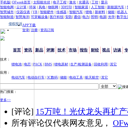
手机版
|
OFweek首页
|
太阳能光伏
|
电子工程
|
激光
|
光通讯
|
工控
|
显示
智能电网
|
云计算
|
环保
|
风电
|
物联网
|
3D打印
|
智能家居
|
人工智能
|
新能源汽车
|
智慧城市
|
仪器仪表
|
VR
|
智能硬件
|
传感器
|
智能汽车
|
锂电
|
新材料
|
储能
|
机器人
智能制造
|
智慧海洋
|
可穿戴设备
|
医疗科技
|
安防
|
通信
|
电力
|
照明
|
电源
|
光学
|
数字生
侵权投诉
APP下载
登录
|
注册
|
资讯订阅
首页
资讯
新品
评测
技术
市场
报告
财经
视点
访谈
技术：
锂电池
|
电芯
|
PACK
|
BMS
|
锂电原材
|
生产/检测设备
|
回收利用
|
其它
应用：
电动汽车
|
电动自行车
|
3C数码
|
储能
|
电动工具
|
航天航空
|
其它
热门搜索：
更多>>
[评论]
15万吨！光伏龙头再扩
所有评论仅代表网友意见，
OFw