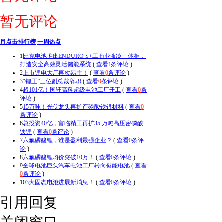
暂无评论
月点击排行榜
一周热点
1
比克电池推出ENDURO S+工商业液冷一体柜，
打造安全高效灵活储能系统
(
查看
1
条评论
)
2
上市锂电大厂再次易主！
(
查看
0
条评论
)
3
“锂王”三位副总裁辞职
(
查看
0
条评论
)
4
超101亿！国轩高科超级电池工厂开工
(
查看
0
条
评论
)
5
15万吨！光伏龙头再扩产磷酸铁锂材料
(
查看
0
条评论
)
6
总投资40亿，富临精工再扩35 万吨高压密磷酸
铁锂
(
查看
0
条评论
)
7
六氟磷酸锂，谁是盈利最强企业？
(
查看
0
条评
论
)
8
六氟磷酸锂均价突破10万！
(
查看
0
条评论
)
9
全球电池巨头汽车电池工厂转向储能电池
(
查看
0
条评论
)
10
3大固态电池进展新消息！
(
查看
0
条评论
)
引用回复
关闭窗口