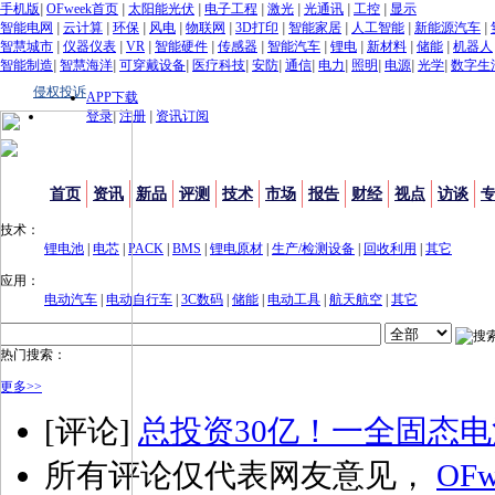
手机版
|
OFweek首页
|
太阳能光伏
|
电子工程
|
激光
|
光通讯
|
工控
|
显示
智能电网
|
云计算
|
环保
|
风电
|
物联网
|
3D打印
|
智能家居
|
人工智能
|
新能源汽车
|
智慧城市
|
仪器仪表
|
VR
|
智能硬件
|
传感器
|
智能汽车
|
锂电
|
新材料
|
储能
|
机器人
智能制造
|
智慧海洋
|
可穿戴设备
|
医疗科技
|
安防
|
通信
|
电力
|
照明
|
电源
|
光学
|
数字生
侵权投诉
APP下载
登录
|
注册
|
资讯订阅
首页
资讯
新品
评测
技术
市场
报告
财经
视点
访谈
技术：
锂电池
|
电芯
|
PACK
|
BMS
|
锂电原材
|
生产/检测设备
|
回收利用
|
其它
应用：
电动汽车
|
电动自行车
|
3C数码
|
储能
|
电动工具
|
航天航空
|
其它
热门搜索：
更多>>
[评论]
总投资30亿！一全固态
所有评论仅代表网友意见，
OFw