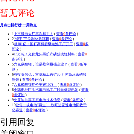
暂无评论
月点击排行榜
一周热点
1
上市锂电大厂再次易主！
(
查看
0
条评论
)
2
“锂王”三位副总裁辞职
(
查看
0
条评论
)
3
超101亿！国轩高科超级电池工厂开工
(
查看
0
条
评论
)
4
15万吨！光伏龙头再扩产磷酸铁锂材料
(
查看
0
条评论
)
5
六氟磷酸锂，谁是盈利最强企业？
(
查看
0
条评
论
)
6
总投资40亿，富临精工再扩35 万吨高压密磷酸
铁锂
(
查看
0
条评论
)
7
六氟磷酸锂均价突破10万！
(
查看
0
条评论
)
8
全球电池巨头汽车电池工厂转向储能电池
(
查看
0
条评论
)
9
比亚迪披露固态电池技术信息
(
查看
0
条评论
)
10
让每一块电池“再生”，欣旺达竞速电池回收千
亿赛道
(
查看
0
条评论
)
引用回复
关闭窗口