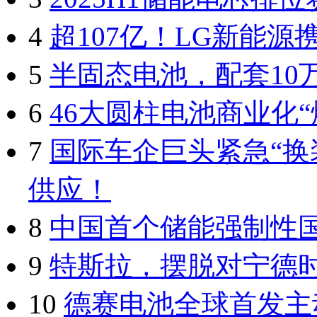
4
超107亿！LG新能源
5
半固态电池，配套10
6
46大圆柱电池商业化“
7
国际车企巨头紧急“换
供应！
8
中国首个储能强制性
9
特斯拉，摆脱对宁德
10
德赛电池全球首发主