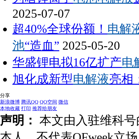
2025-07-07
超40%全球份额！
电解
池
“造血”
2025-05-20
华盛锂电拟16亿扩产
电
旭化成新型
电解液
亮相
分享
新浪微博
腾讯QQ
QQ空间
微信
本地收藏
打印
推荐给朋友
声明：
本文由入驻维科号
本人，不代表OFweek