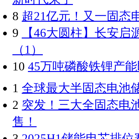
8
超21亿元！又一固态
9
【46大圆柱】长安启源A
（1）
10
45万吨磷酸铁锂产
1
全球最大半固态电池
2
突发！三大全固态电
售！
3
2025H1储能电芯