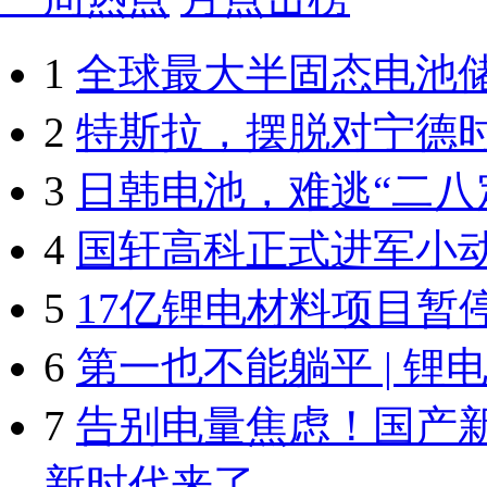
1
全球最大半固态电池
2
特斯拉，摆脱对宁德
3
日韩电池，难逃“二八
4
国轩高科正式进军小
5
17亿锂电材料项目暂
6
第一也不能躺平 | 锂
7
告别电量焦虑！国产
新时代来了