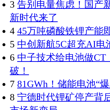
3
告别电量焦虑！国产
新时代来了
4
45万吨磷酸铁锂产能
5
中创新航5C超充AI
6
中子技术给电池做C
破！
7
81GWh！储能电池“爆
8
宁德时代锂矿停产背