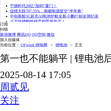
宁德时代20亿“加码”厦门！
业绩大跌707.55%，南都电源提交“半年卷”
中创新航5C超充AI电池护航全新小鹏P7创全球纪录
45万吨磷酸铁锂产能即将投产！
订阅
纠错
新浪微博
腾讯QQ
QQ空间
微信
加入自媒体
当前位置：
OFweek 锂电网
>
锂电池
>
正文
第一也不能躺平 | 锂电池
2025-08-14 17:05
周贰见
关注