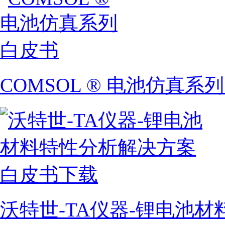
COMSOL ® 电池仿真系
沃特世-TA仪器-锂电池