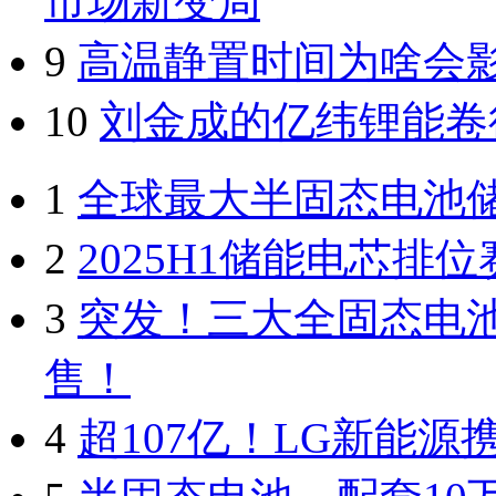
市场新变局
9
高温静置时间为啥会
10
刘金成的亿纬锂能卷
1
全球最大半固态电池
2
2025H1储能电芯
3
突发！三大全固态电
售！
4
超107亿！LG新能源