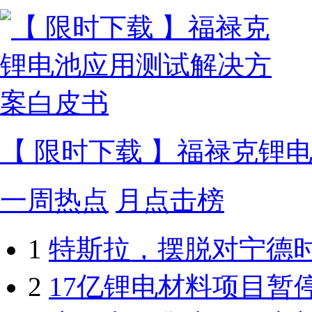
【 限时下载 】福禄克锂
一周热点
月点击榜
1
特斯拉，摆脱对宁德
2
17亿锂电材料项目暂