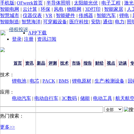
手机版
|
OFweek首页
|
半导体照明
|
太阳能光伏
|
电子工程
|
激光
智能电网
|
云计算
|
环保
|
风电
|
物联网
|
3D打印
|
智能家居
|
人
智慧城市
|
仪器仪表
|
VR
|
智能硬件
|
传感器
|
智能汽车
|
锂电
|
智能制造
|
智慧海洋
|
可穿戴设备
|
医疗科技
|
安防
|
通信
|
电力
|
照
侵权投诉
APP下载
登录
|
注册
|
资讯订阅
首页
资讯
新品
评测
技术
市场
报告
财经
视点
访谈
技术：
锂电池
|
电芯
|
PACK
|
BMS
|
锂电原材
|
生产/检测设备
|
回
应用：
电动汽车
|
电动自行车
|
3C数码
|
储能
|
电动工具
|
航天航
热门搜索：
更多>>