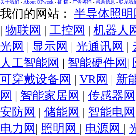
关于我们
-
About OFweek
-
征 稿
-
广告咨询
-
帮助信息
-
联系我
我们的网站：
半导体照明
|
物联网
|
工控网
|
机器人
光网
|
显示网
|
光通讯网
|
人工智能网
|
智能硬件网
|
可穿戴设备网
|
VR网
|
新
网
|
智能家居网
|
传感器网
安防网
|
储能网
|
智能电网
电力网
|
照明网
|
电源网
|