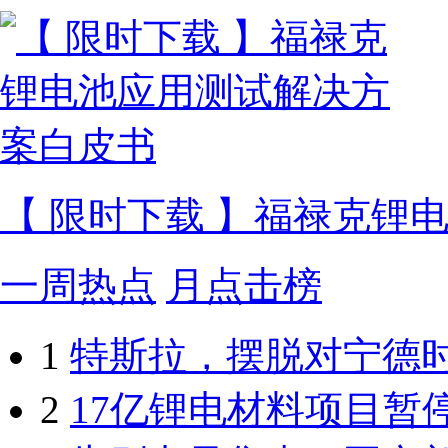
【 限时下载 】福禄克锂
一周热点
月点击榜
1
特斯拉，摆脱对宁德
2
17亿锂电材料项目暂