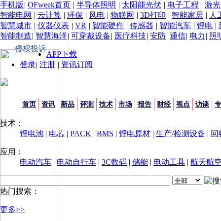
手机版
|
OFweek首页
|
半导体照明
|
太阳能光伏
|
电子工程
|
激光
智能电网
|
云计算
|
环保
|
风电
|
物联网
|
3D打印
|
智能家居
|
人
智慧城市
|
仪器仪表
|
VR
|
智能硬件
|
传感器
|
智能汽车
|
锂电
|
智能制造
|
智慧海洋
|
可穿戴设备
|
医疗科技
|
安防
|
通信
|
电力
|
照
侵权投诉
APP下载
登录
|
注册
|
资讯订阅
首页
资讯
新品
评测
技术
市场
报告
财经
视点
访谈
技术：
锂电池
|
电芯
|
PACK
|
BMS
|
锂电原材
|
生产/检测设备
|
回
应用：
电动汽车
|
电动自行车
|
3C数码
|
储能
|
电动工具
|
航天航
热门搜索：
更多>>