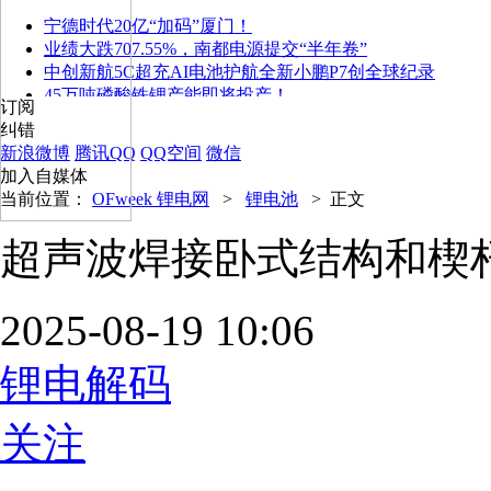
宁德时代20亿“加码”厦门！
业绩大跌707.55%，南都电源提交“半年卷”
中创新航5C超充AI电池护航全新小鹏P7创全球纪录
45万吨磷酸铁锂产能即将投产！
订阅
纠错
新浪微博
腾讯QQ
QQ空间
微信
加入自媒体
当前位置：
OFweek 锂电网
>
锂电池
>
正文
超声波焊接卧式结构和楔
2025-08-19 10:06
锂电解码
关注