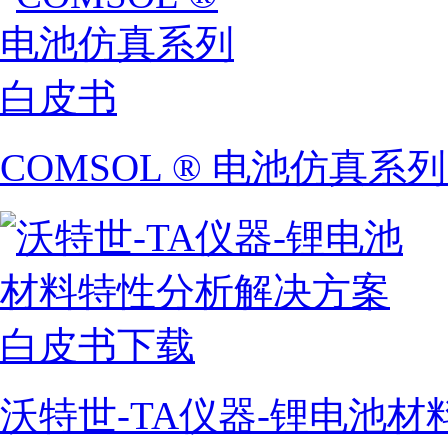
COMSOL ® 电池仿真系
沃特世-TA仪器-锂电池