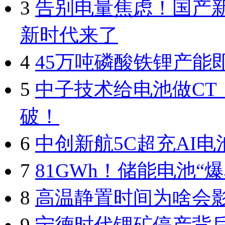
3
告别电量焦虑！国产
新时代来了
4
45万吨磷酸铁锂产能
5
中子技术给电池做C
破！
6
中创新航5C超充AI
7
81GWh！储能电池“爆
8
高温静置时间为啥会
9
宁德时代锂矿停产背