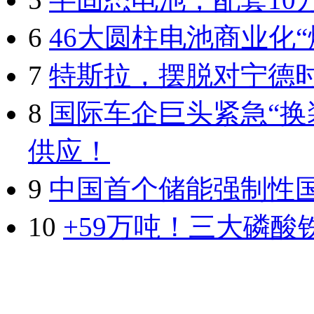
6
46大圆柱电池商业化“
7
特斯拉，摆脱对宁德
8
国际车企巨头紧急“换
供应！
9
中国首个储能强制性
10
+59万吨！三大磷