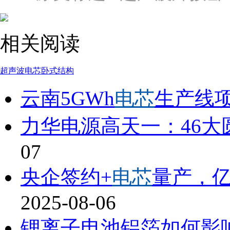
相关阅读
超声波
电芯
卧式
结构
云南5GWh
电芯
生产线
力华电源高天一：46大
07
央企签约+
电芯
量产，
2025-08-06
锂离子电池铝箔如何影