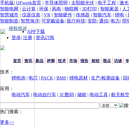
手机版
|
OFweek首页
|
半导体照明
|
太阳能光伏
|
电子工程
|
激光
智能电网
|
云计算
|
环保
|
风电
|
物联网
|
3D打印
|
智能家居
|
人
智慧城市
|
仪器仪表
|
VR
|
智能硬件
|
传感器
|
智能汽车
|
锂电
|
智能制造
|
智慧海洋
|
可穿戴设备
|
医疗科技
|
安防
|
通信
|
电力
|
照
侵权投诉
APP下载
登录
|
注册
|
资讯订阅
首页
资讯
新品
评测
技术
市场
报告
财经
视点
访谈
技术：
锂电池
|
电芯
|
PACK
|
BMS
|
锂电原材
|
生产/检测设备
|
回
应用：
电动汽车
|
电动自行车
|
3C数码
|
储能
|
电动工具
|
航天航
热门搜索：
更多>>