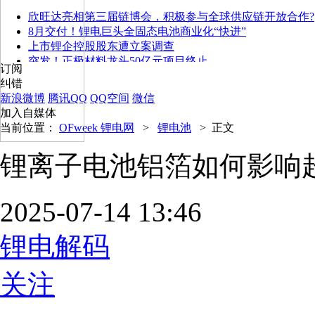
欣旺达亮相第三届链博会，积极参与全球供应链开放合作?
8月交付！锂电巨头全固态电池商业化“快进”
上市锂企控股股东遭立案调查
突发！正极材料龙头50亿元项目终止
订阅
纠错
新浪微博
腾讯QQ
QQ空间
微信
加入自媒体
当前位置：
OFweek 锂电网
>
锂电池
>
正文
锂离子电池铝箔如何影响
2025-07-14 13:46
锂电解码
关注