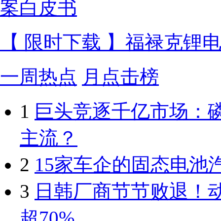
【 限时下载 】福禄克锂
一周热点
月点击榜
1
巨头竞逐千亿市场：
主流？
2
15家车企的固态电池
3
日韩厂商节节败退！
超70%