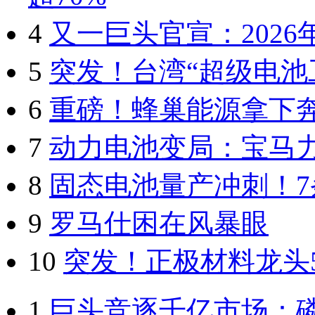
4
又一巨头官宣：202
5
突发！台湾“超级电池
6
重磅！蜂巢能源拿下
7
动力电池变局：宝马
8
固态电池量产冲刺！7
9
罗马仕困在风暴眼
10
突发！正极材料龙头
1
巨头竞逐千亿市场：