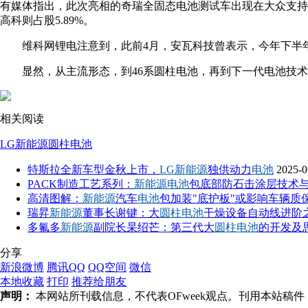
有媒体指出，此次亮相的奇瑞全固态电池测试车出现在大众支持
高科则占股5.89%。
维科网锂电注意到，此前4月，安瓦科技曾表示，今年下半年
显然，从主流形态，到46系圆柱电池，再到下一代电池技
相关阅读
LG新能源
圆柱电池
特斯拉全新车型金秋上市，
LG新能源
独供动力
电池
2025-0
PACK制造工艺系列：
新能源电池
包底部防石击涂层技术
高清图解：
新能源
汽车
电池
包加装"底护板"或影响车辆质
瑞昇
新能源
董事长谢键：大
圆柱电池
干燥设备自动线进阶
多氟多
新能源
副院长杲绍芒：第三代大
圆柱电池
的开发及
分享
新浪微博
腾讯QQ
QQ空间
微信
本地收藏
打印
推荐给朋友
声明：
本网站所刊载信息，不代表OFweek观点。刊用本站