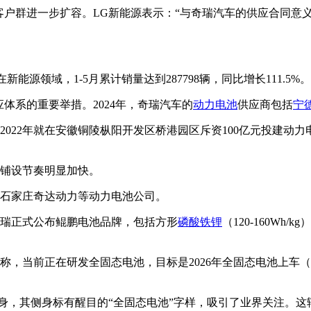
客户群进一步扩容。LG新能源表示：“与奇瑞汽车的供应合同意
。在新能源领域，1-5月累计销量达到287798辆，同比增长111.5%。
体系的重要举措。2024年，奇瑞汽车的
动力电池
供应商包括
宁
022年就在安徽铜陵枞阳开发区桥港园区斥资100亿元投建动力
铺设节奏明显加快。
、石家庄奇达动力等动力电池公司。
，奇瑞正式公布鲲鹏电池品牌，包括方形
磷酸铁锂
（120-160Wh/k
当前正在研发全固态电池，目标是2026年全固态电池上车（定向运
现身，其侧身标有醒目的“全固态电池”字样，吸引了业界关注。