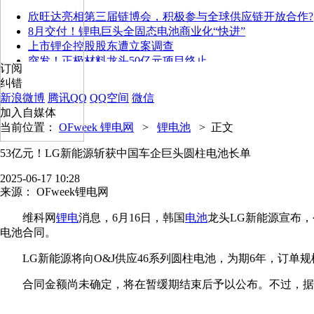
欣旺达亮相第三届链博会，积极参与全球供应链开放合作?
8月交付！锂电巨头全固态电池商业化“快进”
上市锂企控股股东遭立案调查
突发！正极材料龙头50亿元项目终止
订阅
纠错
新浪微博
腾讯QQ
QQ空间
微信
加入自媒体
当前位置：
OFweek 锂电网
>
锂电池
>
正文
53亿元！LG新能源斩获中国车企巨头圆柱电池长单
2025-06-17 10:28
来源：
OFweek锂电网
维科网
锂电
消息，6月16日，韩国
电池
龙头LG新能源宣布，公司与中
电池合同。
LG新能源将向O&J供应46系列圆柱电池，为期6年，订单规
合同金额尚未确定，将在暂缓期结束后予以公布。不过，据行