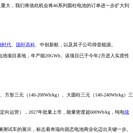
义重大，我们将借此机会将46系列圆柱电池的订单进一步扩大到
德时代
、
国轩高科
、中创新航，以及其子公司得壹能源。
电池项目基地，年产能20GWh。该项目已于今年2月进入实质性
g）、方形三元（140-200Wh/kg）、大圆柱三元（140-240Wh/kg）三
营），2027年批量上市，能量密度超600Wh/kg，纯电
续
这辆测试车的展示，标志着奇瑞向固态电池商业化迈出关键一步。