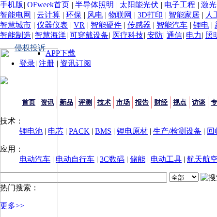
手机版
|
OFweek首页
|
半导体照明
|
太阳能光伏
|
电子工程
|
激光
智能电网
|
云计算
|
环保
|
风电
|
物联网
|
3D打印
|
智能家居
|
人
智慧城市
|
仪器仪表
|
VR
|
智能硬件
|
传感器
|
智能汽车
|
锂电
|
智能制造
|
智慧海洋
|
可穿戴设备
|
医疗科技
|
安防
|
通信
|
电力
|
照
侵权投诉
APP下载
登录
|
注册
|
资讯订阅
首页
资讯
新品
评测
技术
市场
报告
财经
视点
访谈
技术：
锂电池
|
电芯
|
PACK
|
BMS
|
锂电原材
|
生产/检测设备
|
回
应用：
电动汽车
|
电动自行车
|
3C数码
|
储能
|
电动工具
|
航天航
热门搜索：
更多>>