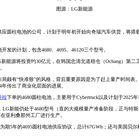
图源：LG新能源
供应圆柱电池的公司，计划于明年初开始向奇瑞汽车供货，将搭
发的计划，包含4680、4695、46120三个型号。
能源将投资约30亿元，在韩国忠清北道梧仓（Ochang）第二工
。
布局颇有“快准狠”的风格，背后重要原因是为了赶上量产时间表
24年传出了商业化层面的进展。
斯拉
下单的4680圆柱电池，主要用于Cybertruck以及计划于2025年初上市
LG新能仍处于4680型号（直的大规模量产准备阶段，正与特斯
半年在亚利桑那州工厂进行生产。
项为期5年的4695圆柱电池供应协议，总计67GWh；还与美国贝尔机