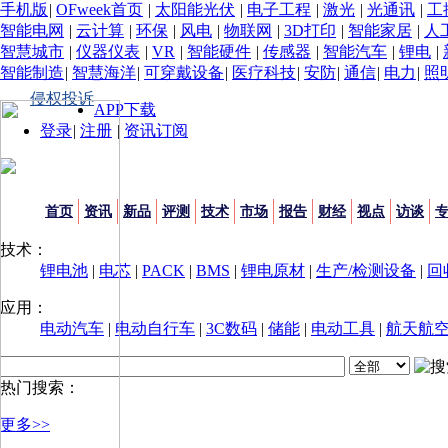
手机版
|
OFweek首页
|
太阳能光伏
|
电子工程
|
激光
|
光通讯
|
工
智能电网
|
云计算
|
环保
|
风电
|
物联网
|
3D打印
|
智能家居
|
人
智慧城市
|
仪器仪表
|
VR
|
智能硬件
|
传感器
|
智能汽车
|
锂电
|
智能制造
|
智慧海洋
|
可穿戴设备
|
医疗科技
|
安防
|
通信
|
电力
|
照
侵权投诉
APP下载
登录
|
注册
|
资讯订阅
首页
资讯
新品
评测
技术
市场
报告
财经
视点
访谈
技术：
锂电池
|
电芯
|
PACK
|
BMS
|
锂电原材
|
生产/检测设备
|
回
应用：
电动汽车
|
电动自行车
|
3C数码
|
储能
|
电动工具
|
航天航
热门搜索：
更多>>