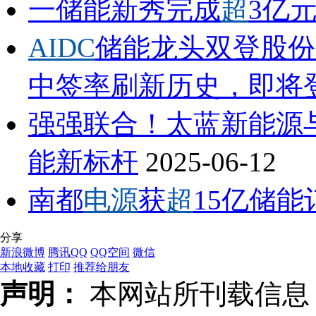
一储能新秀完成
超
3亿
AIDC
储能龙头双登股份
中签率刷新历史，即将
强强联合！太蓝新能源
能新标杆
2025-06-12
南都
电源
获
超
15亿储能
分享
新浪微博
腾讯QQ
QQ空间
微信
本地收藏
打印
推荐给朋友
声明：
本网站所刊载信息，