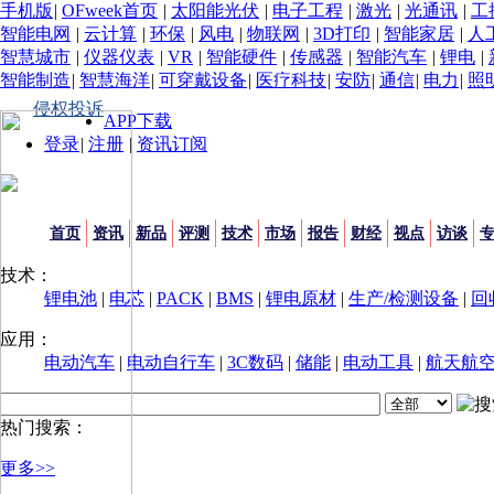
手机版
|
OFweek首页
|
太阳能光伏
|
电子工程
|
激光
|
光通讯
|
工
智能电网
|
云计算
|
环保
|
风电
|
物联网
|
3D打印
|
智能家居
|
人
智慧城市
|
仪器仪表
|
VR
|
智能硬件
|
传感器
|
智能汽车
|
锂电
|
智能制造
|
智慧海洋
|
可穿戴设备
|
医疗科技
|
安防
|
通信
|
电力
|
照
侵权投诉
APP下载
登录
|
注册
|
资讯订阅
首页
资讯
新品
评测
技术
市场
报告
财经
视点
访谈
技术：
锂电池
|
电芯
|
PACK
|
BMS
|
锂电原材
|
生产/检测设备
|
回
应用：
电动汽车
|
电动自行车
|
3C数码
|
储能
|
电动工具
|
航天航
热门搜索：
更多>>