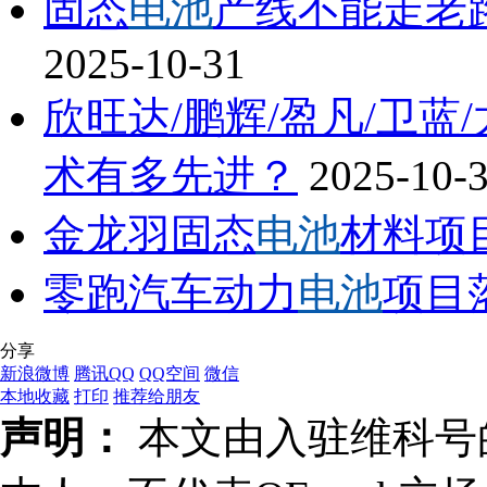
固态
电池
产线不能走老
2025-10-31
欣旺达/鹏辉/盈凡/卫蓝
术有多先进？
2025-10-
金龙羽固态
电池
材料项
零跑汽车动力
电池
项目
分享
新浪微博
腾讯QQ
QQ空间
微信
本地收藏
打印
推荐给朋友
声明：
本文由入驻维科号