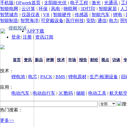
手机版
|
OFweek首页
|
太阳能光伏
|
电子工程
|
激光
|
光通讯
|
工
智能电网
|
云计算
|
环保
|
风电
|
物联网
|
3D打印
|
智能家居
|
人
智慧城市
|
仪器仪表
|
VR
|
智能硬件
|
传感器
|
智能汽车
|
锂电
|
智能制造
|
智慧海洋
|
可穿戴设备
|
医疗科技
|
安防
|
通信
|
电力
|
照
侵权投诉
APP下载
登录
|
注册
|
资讯订阅
首页
资讯
新品
评测
技术
市场
报告
财经
视点
访谈
技术：
锂电池
|
电芯
|
PACK
|
BMS
|
锂电原材
|
生产/检测设备
|
回
应用：
电动汽车
|
电动自行车
|
3C数码
|
储能
|
电动工具
|
航天航
热门搜索：
更多>>