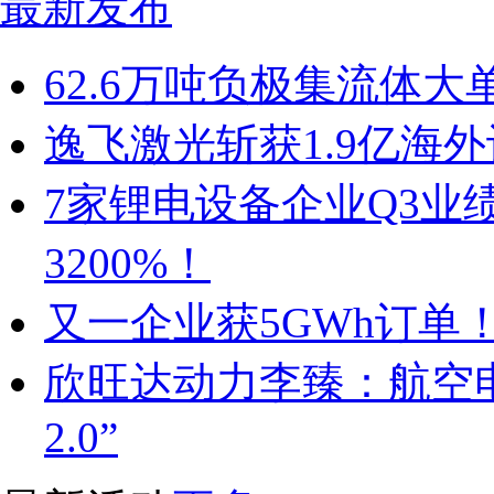
最新发布
62.6万吨负极集流体大
逸飞激光斩获1.9亿海
7家锂电设备企业Q3业
3200%！
又一企业获5GWh订单
欣旺达动力李臻：航空电
2.0”