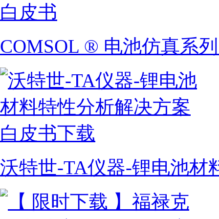
COMSOL ® 电池仿真系
沃特世-TA仪器-锂电池