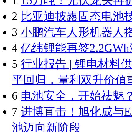
1
15万吨！光伏龙头再
2
比亚迪披露固态电池
3
小鹏汽车人形机器人
4
亿纬锂能再签2.2GW
5
行业报告 | 锂电材
平回归，量利双升价值
6
电池安全，开始祛魅
7
进博直击！旭化成与E
池迈向新阶段