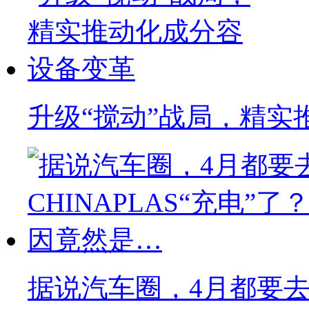
升级“搅动”战局，精实
据说汽车圈，4月都要去C