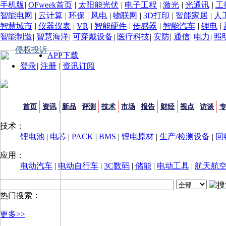
手机版
|
OFweek首页
|
太阳能光伏
|
电子工程
|
激光
|
光通讯
|
工
智能电网
|
云计算
|
环保
|
风电
|
物联网
|
3D打印
|
智能家居
|
人
智慧城市
|
仪器仪表
|
VR
|
智能硬件
|
传感器
|
智能汽车
|
锂电
|
智能制造
|
智慧海洋
|
可穿戴设备
|
医疗科技
|
安防
|
通信
|
电力
|
照
侵权投诉
APP下载
登录
|
注册
|
资讯订阅
首页
资讯
新品
评测
技术
市场
报告
财经
视点
访谈
技术：
锂电池
|
电芯
|
PACK
|
BMS
|
锂电原材
|
生产/检测设备
|
回
应用：
电动汽车
|
电动自行车
|
3C数码
|
储能
|
电动工具
|
航天航
热门搜索：
更多>>