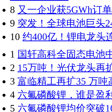
8
又一企业获5GWh订
9
突发！全球电池巨头2
10
约400亿！锂电龙
1
国轩高科全固态电池
2
15万吨！光伏龙头再
3
富临精工再扩35 万
4
六氟磷酸锂，谁是盈
5
六氟磷酸锂均价突破1