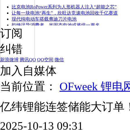
比克电池RoPower系列为人形机器人注入“超能之芯”
让每一块电池“再生”，欣旺达竞速电池回收千亿赛道
现代纯电动车搭载弗迪刀片电池
拒绝误导消费者，半固态电池或将统一更名
订阅
纠错
新浪微博
腾讯QQ
QQ空间
微信
加入自媒体
当前位置：
OFweek 锂电
亿纬锂能连签储能大订单
2025-10-13 09:31