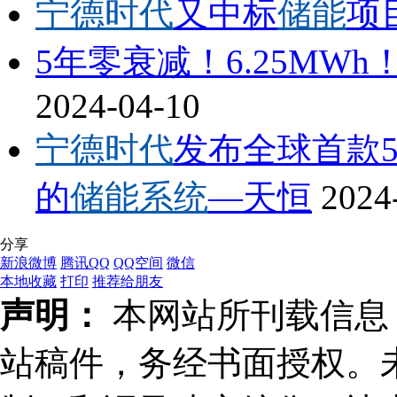
宁德时代
又中标
储能
项
5年零衰减！6.25MWh
2024-04-10
宁德时代
发布全球首款5
的
储能系统
—天恒
2024
分享
新浪微博
腾讯QQ
QQ空间
微信
本地收藏
打印
推荐给朋友
声明：
本网站所刊载信息，
站稿件，务经书面授权。