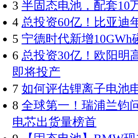
3
半固态电池，配套10
4
总投资60亿！比亚迪年
5
宁德时代新增10GW
6
总投资30亿！欧阳明
即将投产
7
如何评估锂离子电池
8
全球第一！瑞浦兰钧问
电芯出货量榜首