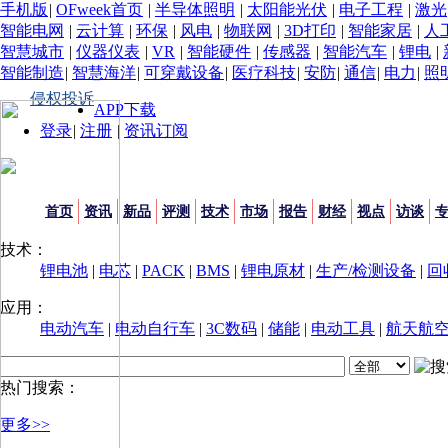
手机版
|
OFweek首页
|
半导体照明
|
太阳能光伏
|
电子工程
|
激光
智能电网
|
云计算
|
环保
|
风电
|
物联网
|
3D打印
|
智能家居
|
人
智慧城市
|
仪器仪表
|
VR
|
智能硬件
|
传感器
|
智能汽车
|
锂电
|
智能制造
|
智慧海洋
|
可穿戴设备
|
医疗科技
|
安防
|
通信
|
电力
|
照
侵权投诉
APP下载
登录
|
注册
|
资讯订阅
首页
资讯
新品
评测
技术
市场
报告
财经
视点
访谈
技术：
锂电池
|
电芯
|
PACK
|
BMS
|
锂电原材
|
生产/检测设备
|
回
应用：
电动汽车
|
电动自行车
|
3C数码
|
储能
|
电动工具
|
航天航
热门搜索：
更多>>