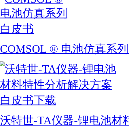
COMSOL ® 电池仿真系
沃特世-TA仪器-锂电池