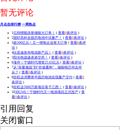
暂无评论
月点击排行榜
一周热点
1
亿纬锂能连签储能大订单！
(
查看
0
条评论
)
2
国轩高科全固态电池中试量产！
(
查看
0
条评论
)
3
超200亿元！又一锂电企业签大订单
(
查看
0
条评
论
)
4
比亚迪发布电池新产品！
(
查看
0
条评论
)
5
阳光电源递表港交所！
(
查看
0
条评论
)
6
涨停！宁德时代增资25.63亿元
(
查看
0
条评论
)
7
从“容量激战”到“价值重构”，储能电芯何去何
从？
(
查看
0
条评论
)
8
欣旺达消费类半固态电池实现量产交付
(
查看
0
条评论
)
9
欣旺达5000万新项目落子江西！
(
查看
0
条评论
)
10
30GWh！宁德时代又一电池项目正式投产
(
查
看
0
条评论
)
引用回复
关闭窗口