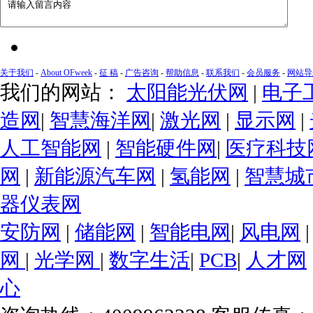
关于我们
-
About OFweek
-
征 稿
-
广告咨询
-
帮助信息
-
联系我们
-
会员服务
-
网站导
我们的网站：
太阳能光伏网
|
电子
造网
|
智慧海洋网
|
激光网
|
显示网
|
人工智能网
|
智能硬件网
|
医疗科技
网
|
新能源汽车网
|
氢能网
|
智慧城
器仪表网
安防网
|
储能网
|
智能电网
|
风电网
网
|
光学网
|
数字生活
|
PCB
|
人才网
心