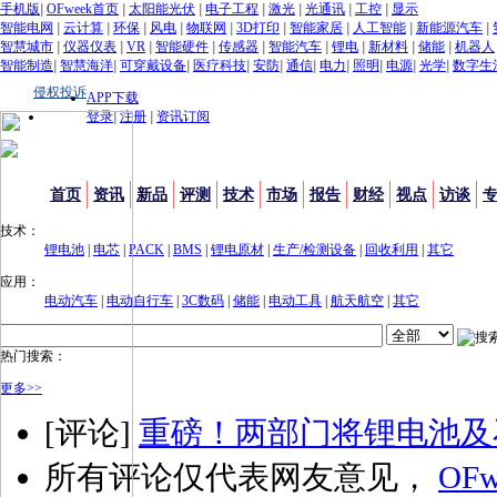
手机版
|
OFweek首页
|
太阳能光伏
|
电子工程
|
激光
|
光通讯
|
工控
|
显示
智能电网
|
云计算
|
环保
|
风电
|
物联网
|
3D打印
|
智能家居
|
人工智能
|
新能源汽车
|
智慧城市
|
仪器仪表
|
VR
|
智能硬件
|
传感器
|
智能汽车
|
锂电
|
新材料
|
储能
|
机器人
智能制造
|
智慧海洋
|
可穿戴设备
|
医疗科技
|
安防
|
通信
|
电力
|
照明
|
电源
|
光学
|
数字生
侵权投诉
APP下载
登录
|
注册
|
资讯订阅
首页
资讯
新品
评测
技术
市场
报告
财经
视点
访谈
技术：
锂电池
|
电芯
|
PACK
|
BMS
|
锂电原材
|
生产/检测设备
|
回收利用
|
其它
应用：
电动汽车
|
电动自行车
|
3C数码
|
储能
|
电动工具
|
航天航空
|
其它
热门搜索：
更多>>
[评论]
重磅！两部门将锂电池及
所有评论仅代表网友意见，
OFw