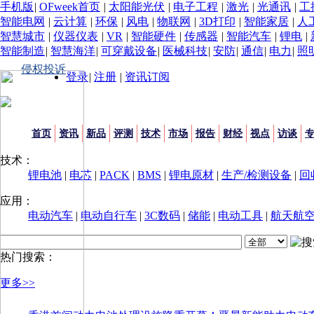
手机版
|
OFweek首页
|
太阳能光伏
|
电子工程
|
激光
|
光通讯
|
工
智能电网
|
云计算
|
环保
|
风电
|
物联网
|
3D打印
|
智能家居
|
人
智慧城市
|
仪器仪表
|
VR
|
智能硬件
|
传感器
|
智能汽车
|
锂电
|
智能制造
|
智慧海洋
|
可穿戴设备
|
医械科技
|
安防
|
通信
|
电力
|
照
侵权投诉
登录
|
注册
|
资讯订阅
首页
资讯
新品
评测
技术
市场
报告
财经
视点
访谈
技术：
锂电池
|
电芯
|
PACK
|
BMS
|
锂电原材
|
生产/检测设备
|
回
应用：
电动汽车
|
电动自行车
|
3C数码
|
储能
|
电动工具
|
航天航
热门搜索：
更多>>