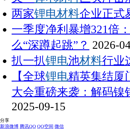
两家
锂电材料
企业正式
一季度净利暴增321倍
么“深蹲起跳”？
2026-0
扒一扒
锂电
池
材料
行业
【全球
锂电
精英集结厦门
大会重磅来袭：解码镍
2025-09-15
分享
新浪微博
腾讯QQ
QQ空间
微信