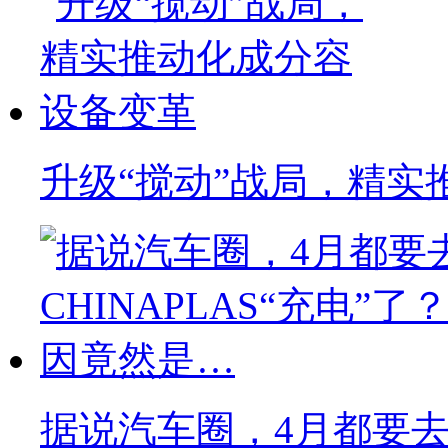
升级“搅动”战局，精实
据说汽车圈，4月都要去C