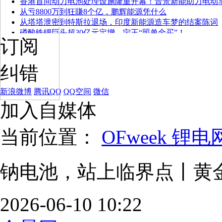
香港首间动力电池处理设施隆重开幕！晋景新能助力电动
从亏8800万到狂賺8个亿，鹏辉能源凭什么
从塔塔泄密到特斯拉退场，印度新能源造车梦的结案陈词
磷酸铁锂巨头超30亿元定增，宁王“照单全买”！
订阅
纠错
新浪微博
腾讯QQ
QQ空间
微信
加入自媒体
当前位置：
OFweek 锂电
钠电池，站上临界点丨黄
2026-06-10 10:22