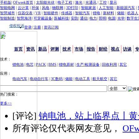
手机版
|
OFweek首页
|
太阳能光伏
|
电子工程
|
激光
|
光通讯
|
工控
|
显示
智能电网
|
云计算
|
环保
|
风电
|
物联网
|
3D打印
|
智能家居
|
人工智能
|
新能源汽车
|
智慧城市
|
仪器仪表
|
VR
|
智能硬件
|
传感器
|
智能汽车
|
锂电
|
新材料
|
储能
|
机器人
智能制造
|
智慧海洋
|
可穿戴设备
|
医械科技
|
安防
|
通信
|
电力
|
照明
|
电源
|
光学
|
数字生
侵权投诉
登录
|
注册
|
资讯订阅
首页
资讯
新品
评测
技术
市场
报告
财经
视点
访谈
技术：
锂电池
|
电芯
|
PACK
|
BMS
|
锂电原材
|
生产/检测设备
|
回收利用
|
其它
应用：
电动汽车
|
电动自行车
|
3C数码
|
储能
|
电动工具
|
航天航空
|
其它
热门搜索：
更多>>
[评论]
钠电池，站上临界点丨黄
所有评论仅代表网友意见，
OFw