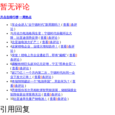
暂无评论
月点击排行榜
一周热点
1
车企会进入“去宁德时代”新周期吗？
(
查看
1
条评
论
)
2
6月动力电池格局生变：宁德时代份额环比大
降，比亚迪强势反弹
(
查看
1
条评论
)
3
比亚迪电池大扩产！
(
查看
0
条评论
)
4
这家锂电企业，业绩大增却跌停！
(
查看
0
条评
论
)
5
突发！锂电上市企业遭处罚，即将“戴帽”
(
查看
0
条评论
)
6
磷酸铁锂巨头超30亿元定增，宁王“照单全买”！
(
查看
0
条评论
)
7
超275亿！一个月内第二次，宁德时代向同一企
业下发大订单！
(
查看
0
条评论
)
8
奇瑞悄悄建起一个“电池帝国”，意欲何为？
(
查
看
0
条评论
)
9
恩捷股份首次亮相欧洲智慧能源展，储能隔膜全
矩阵收获全球客商关注
(
查看
0
条评论
)
10
比亚迪率先量产钠电池！
(
查看
0
条评论
)
引用回复