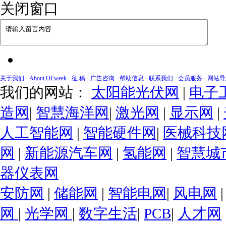
关闭窗口
关于我们
-
About OFweek
-
征 稿
-
广告咨询
-
帮助信息
-
联系我们
-
会员服务
-
网站导
我们的网站：
太阳能光伏网
|
电子
造网
|
智慧海洋网
|
激光网
|
显示网
|
人工智能网
|
智能硬件网
|
医械科技
网
|
新能源汽车网
|
氢能网
|
智慧城
器仪表网
安防网
|
储能网
|
智能电网
|
风电网
网
|
光学网
|
数字生活
|
PCB
|
人才网