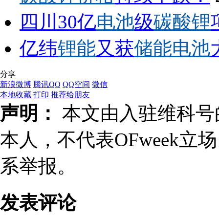
四川30亿
电池
级
碳酸锂
亿纬
锂能
又获
储能电池
分享
新浪微博
腾讯QQ
QQ空间
微信
本地收藏
打印
推荐给朋友
声明：
本文由入驻维科号
本人，不代表OFweek
系举报。
发表评论