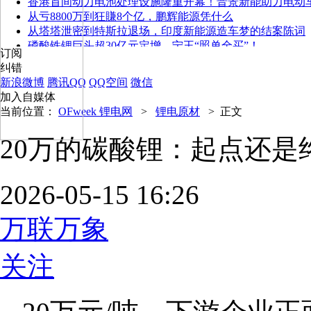
香港首间动力电池处理设施隆重开幕！晋景新能助力电动
从亏8800万到狂賺8个亿，鹏辉能源凭什么
从塔塔泄密到特斯拉退场，印度新能源造车梦的结案陈词
磷酸铁锂巨头超30亿元定增，宁王“照单全买”！
订阅
纠错
新浪微博
腾讯QQ
QQ空间
微信
加入自媒体
当前位置：
OFweek 锂电网
>
锂电原材
>
正文
20万的碳酸锂：起点还
2026-05-15 16:26
万联万象
关注