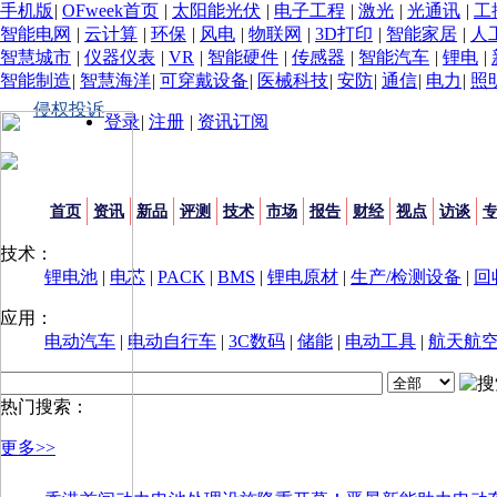
手机版
|
OFweek首页
|
太阳能光伏
|
电子工程
|
激光
|
光通讯
|
工
智能电网
|
云计算
|
环保
|
风电
|
物联网
|
3D打印
|
智能家居
|
人
智慧城市
|
仪器仪表
|
VR
|
智能硬件
|
传感器
|
智能汽车
|
锂电
|
智能制造
|
智慧海洋
|
可穿戴设备
|
医械科技
|
安防
|
通信
|
电力
|
照
侵权投诉
登录
|
注册
|
资讯订阅
首页
资讯
新品
评测
技术
市场
报告
财经
视点
访谈
技术：
锂电池
|
电芯
|
PACK
|
BMS
|
锂电原材
|
生产/检测设备
|
回
应用：
电动汽车
|
电动自行车
|
3C数码
|
储能
|
电动工具
|
航天航
热门搜索：
更多>>