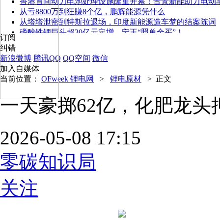
香港首间动力电池处理设施隆重开幕！晋景新能助力电动
从亏8800万到狂賺8个亿，鹏辉能源凭什么
从塔塔泄密到特斯拉退场，印度新能源造车梦的结案陈词
磷酸铁锂巨头超30亿元定增，宁王“照单全买”！
订阅
纠错
新浪微博
腾讯QQ
QQ空间
微信
加入自媒体
当前位置：
OFweek 锂电网
>
锂电原材
>
正文
一天豪掷62亿，化肥龙头
2026-05-08 17:15
零碳知识局
关注