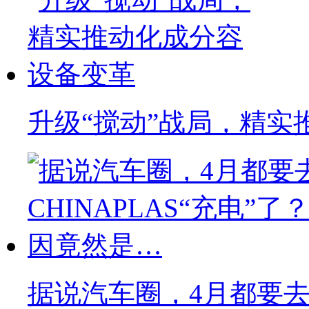
升级“搅动”战局，精实
据说汽车圈，4月都要去C