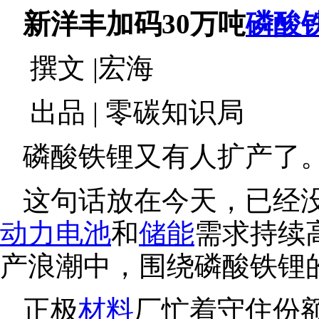
新洋丰加码30万吨
磷酸
撰文 |宏海
出品 | 零碳知识局
磷酸铁锂又有人扩产了
这句话放在今天，已经
动力电池
和
储能
需求持续
产浪潮中，围绕磷酸铁锂
正极
材料
厂忙着守住份