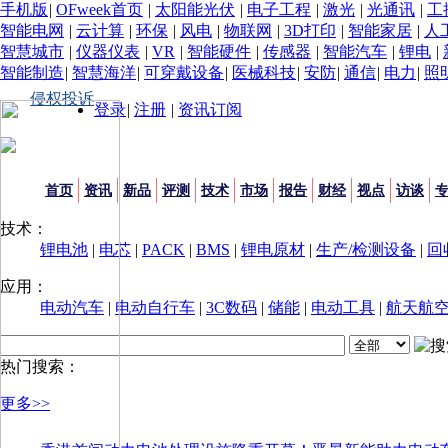
手机版
|
OFweek首页
|
太阳能光伏
|
电子工程
|
激光
|
光通讯
|
工
智能电网
|
云计算
|
环保
|
风电
|
物联网
|
3D打印
|
智能家居
|
人
智慧城市
|
仪器仪表
|
VR
|
智能硬件
|
传感器
|
智能汽车
|
锂电
|
智能制造
|
智慧海洋
|
可穿戴设备
|
医械科技
|
安防
|
通信
|
电力
|
照
侵权投诉
登录
|
注册
|
资讯订阅
首页
资讯
新品
评测
技术
市场
报告
财经
视点
访谈
技术：
锂电池
|
电芯
|
PACK
|
BMS
|
锂电原材
|
生产/检测设备
|
回
应用：
电动汽车
|
电动自行车
|
3C数码
|
储能
|
电动工具
|
航天航
热门搜索：
更多>>