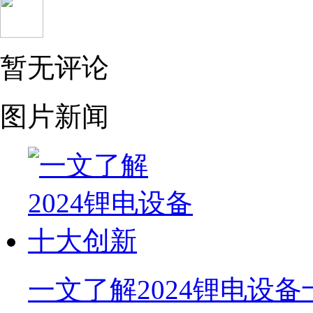
暂无评论
图片新闻
一文了解2024锂电设