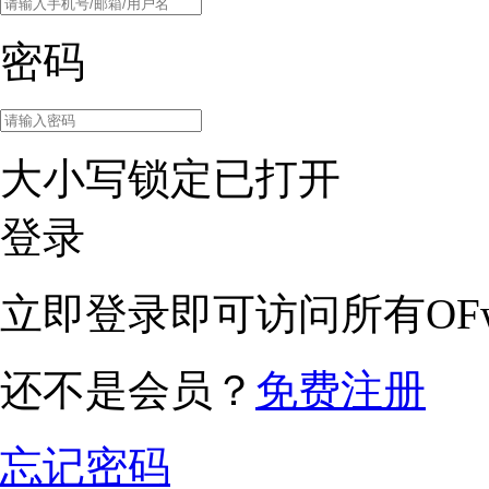
密码
大小写锁定已打开
登录
立即登录即可访问所有OFw
还不是会员？
免费注册
忘记密码