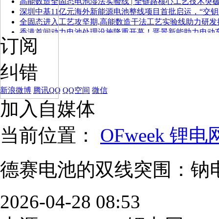
高能数造全固态电池湿法实验线 | 全链路核心工艺技术突
深圳中基11亿元海外新能源电池整线项目首批启运，“交钥
全固态进入工艺攻坚期,高能数造干法工艺实验线助力研发
香港首间动力电池处理设施隆重开幕！晋景新能助力电动
订阅
纠错
新浪微博
腾讯QQ
QQ空间
微信
加入自媒体
当前位置：
OFweek 锂电
德赛电池的双线突围：钠
2026-04-28 08:53