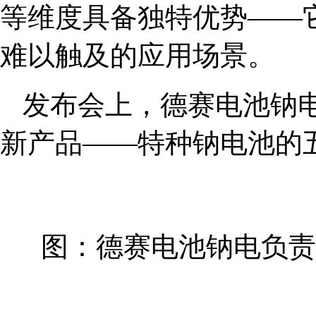
等维度具备独特优势——
难以触及的应用场景。
发布会上，德赛电池钠
新产品——特种钠电池的
图：德赛电池钠电负责