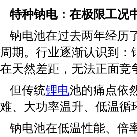
特种钠电：在极限工况
钠电池在过去两年经历了
周期。行业逐渐认识到：
在天然差距，无法正面竞
但传统
锂电
池的痛点依
难、大功率温升、低温循
钠电池在低温性能、倍