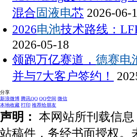
混合
固液电
芯
2026-06-
2026
电池
技术路线：L
2026-05-18
领跑万亿赛道，
德赛电
并与7大客户签约！
202
分享
新浪微博
腾讯QQ
QQ空间
微信
本地收藏
打印
推荐给朋友
声明：
本网站所刊载信息，
站稿件，务经书面授权。