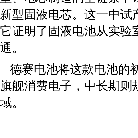
新型固液电芯。这一中试
它证明了固液电池从实验
通。
德赛电池将这款电池的
旗舰消费电子，中长期则
域。