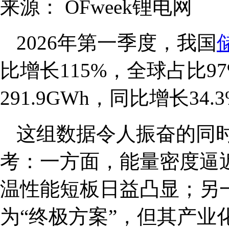
来源：
OFweek锂电网
2026年第一季度，我国
比增长115%，全球占比9
291.9GWh，同比增长34.
这组数据令人振奋的同
考：一方面，能量密度逼
温性能短板日益凸显；另
为“终极方案”，但其产业