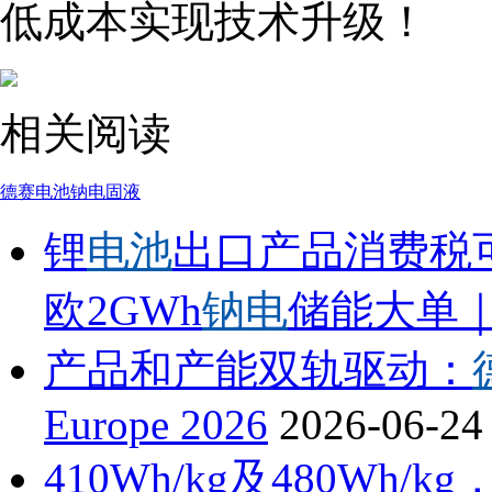
低成本实现技术升级！
相关阅读
德赛电池
钠电
固液
锂
电池
出口产品消费税
欧2GWh
钠电
储能大单
产品和产能双轨驱动：
Europe 2026
2026-06-24
410Wh/kg及480W