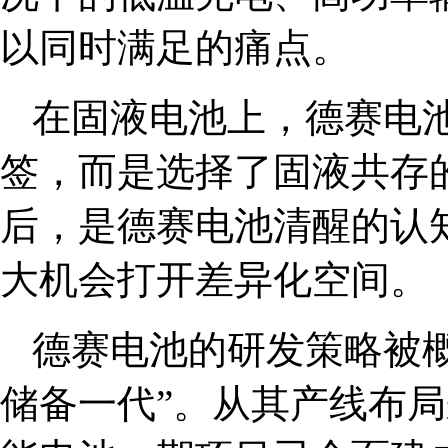
以同时满足的痛点。
在固液电池上，德赛电池
签，而是选择了固液共存
后，是德赛电池清醒的认
大机会打开差异化空间。
德赛电池的研发策略被
储备一代”。从其产线布