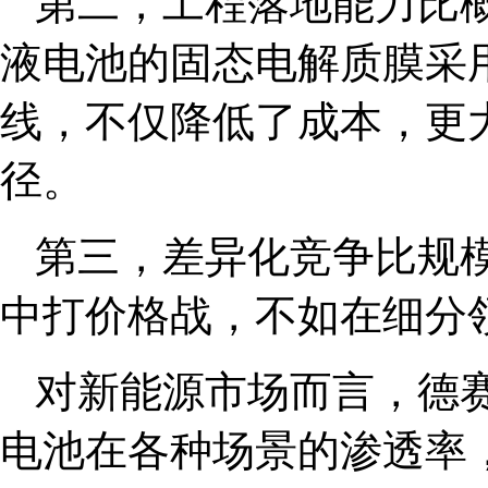
第二，工程落地能力比
液电池的固态电解质膜采
线，不仅降低了成本，更
径。
第三，差异化竞争比规
中打价格战，不如在细分领
对新能源市场而言，德
电池在各种场景的渗透率