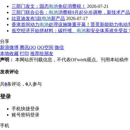
三部门发文：固态
电池
免征消费税！
2026-07-21
三部门联合公告：
电池
消费税9月起分步调整，新技术产
比亚迪发布5款
电池
新产品
2026-07-17
香港首间动力
电池
处理设施隆重开幕！晋景新能助力电动
低空经济开始拼材料：碳纤维、
电池
和安全体系谁先受益
分享
新浪微博
腾讯QQ
QQ空间
微信
本地收藏
打印
推荐给朋友
声明：
本网站所刊载信息，不代表OFweek观点。刊用本站
发表评论
共
0
条评论，
0
人参与
登录
手机快捷登录
账号密码登录
手机