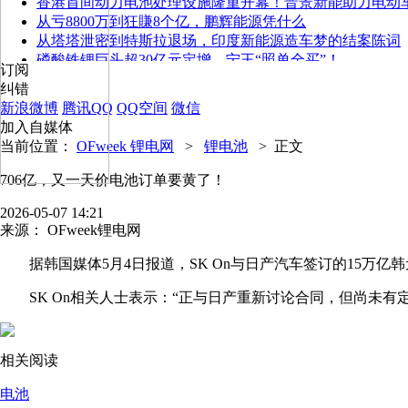
香港首间动力电池处理设施隆重开幕！晋景新能助力电动
从亏8800万到狂賺8个亿，鹏辉能源凭什么
从塔塔泄密到特斯拉退场，印度新能源造车梦的结案陈词
磷酸铁锂巨头超30亿元定增，宁王“照单全买”！
订阅
纠错
新浪微博
腾讯QQ
QQ空间
微信
加入自媒体
当前位置：
OFweek 锂电网
>
锂电池
>
正文
706亿，又一天价电池订单要黄了！
2026-05-07 14:21
来源：
OFweek锂电网
据韩国媒体5月4日报道，SK On与日产汽车签订的15万亿韩
SK On相关人士表示：“正与日产重新讨论合同，但尚未有定
相关阅读
电池