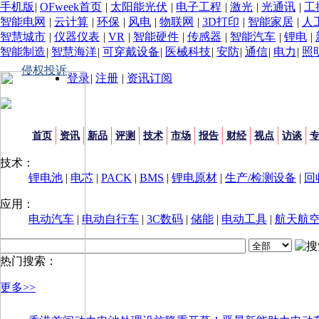
手机版
|
OFweek首页
|
太阳能光伏
|
电子工程
|
激光
|
光通讯
|
工
智能电网
|
云计算
|
环保
|
风电
|
物联网
|
3D打印
|
智能家居
|
人
智慧城市
|
仪器仪表
|
VR
|
智能硬件
|
传感器
|
智能汽车
|
锂电
|
智能制造
|
智慧海洋
|
可穿戴设备
|
医械科技
|
安防
|
通信
|
电力
|
照
侵权投诉
登录
|
注册
|
资讯订阅
首页
资讯
新品
评测
技术
市场
报告
财经
视点
访谈
技术：
锂电池
|
电芯
|
PACK
|
BMS
|
锂电原材
|
生产/检测设备
|
回
应用：
电动汽车
|
电动自行车
|
3C数码
|
储能
|
电动工具
|
航天航
热门搜索：
更多>>