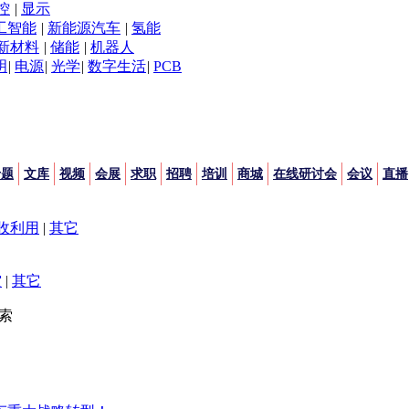
控
|
显示
工智能
|
新能源汽车
|
氢能
新材料
|
储能
|
机器人
明
|
电源
|
光学
|
数字生活
|
PCB
专题
文库
视频
会展
求职
招聘
培训
商城
在线研讨会
会议
直播
收利用
|
其它
空
|
其它