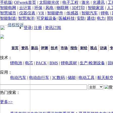
手机版
|
OFweek首页
|
太阳能光伏
|
电子工程
|
激光
|
光通讯
|
工
智能电网
|
云计算
|
环保
|
风电
|
物联网
|
3D打印
|
智能家居
|
人
智慧城市
|
仪器仪表
|
VR
|
智能硬件
|
传感器
|
智能汽车
|
锂电
|
智能制造
|
智慧海洋
|
可穿戴设备
|
医械科技
|
安防
|
通信
|
电力
|
照
侵权投诉
登录
|
注册
|
资讯订阅
首页
资讯
新品
评测
技术
市场
报告
财经
视点
访谈
技术：
锂电池
|
电芯
|
PACK
|
BMS
|
锂电原材
|
生产/检测设备
|
回
应用：
电动汽车
|
电动自行车
|
3C数码
|
储能
|
电动工具
|
航天航
热门搜索：
更多>>