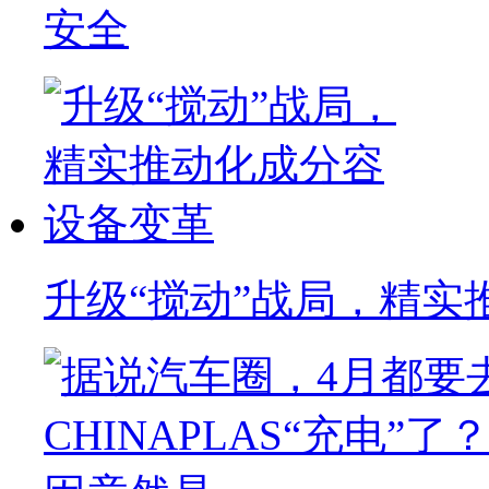
安全
升级“搅动”战局，精实