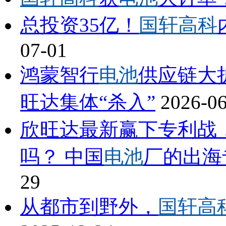
总投资35亿！
国轩高科
07-01
鸿蒙智行
电池
供应链大
旺达集体“杀入”
2026-0
欣旺达最新赢下专利战
吗？ 中国
电池
厂的出海
29
从都市到野外，
国轩高