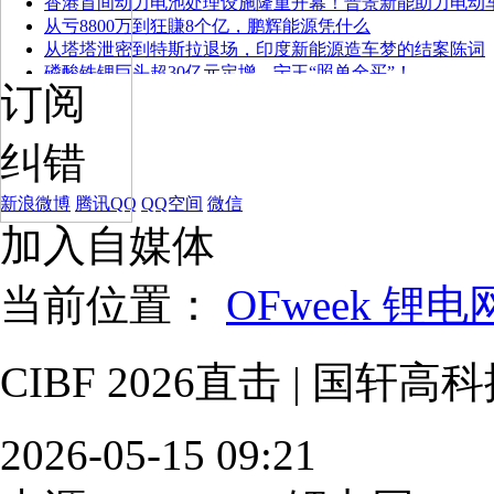
香港首间动力电池处理设施隆重开幕！晋景新能助力电动
从亏8800万到狂賺8个亿，鹏辉能源凭什么
从塔塔泄密到特斯拉退场，印度新能源造车梦的结案陈词
磷酸铁锂巨头超30亿元定增，宁王“照单全买”！
订阅
纠错
新浪微博
腾讯QQ
QQ空间
微信
加入自媒体
当前位置：
OFweek 锂电
CIBF 2026直击 | 国
2026-05-15 09:21