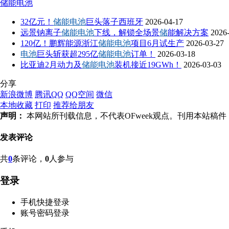
储能电池
32亿元！
储能电池
巨头落子西班牙
2026-04-17
远景钠离子
储能电池
下线，解锁全场景
储
能解决方案
2026
120亿！鹏辉能源浙江
储能电池
项目6月试生产
2026-03-27
电池
巨头斩获超295亿
储能电池
订单！
2026-03-18
比亚迪2月动力及
储能电池
装机接近19GWh！
2026-03-03
分享
新浪微博
腾讯QQ
QQ空间
微信
本地收藏
打印
推荐给朋友
声明：
本网站所刊载信息，不代表OFweek观点。刊用本站
发表评论
共
0
条评论，
0
人参与
登录
手机快捷登录
账号密码登录