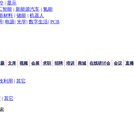
控
|
显示
工智能
|
新能源汽车
|
氢能
新材料
|
储能
|
机器人
明
|
电源
|
光学
|
数字生活
|
PCB
专题
文库
视频
会展
求职
招聘
培训
商城
在线研讨会
会议
直播
收利用
|
其它
空
|
其它