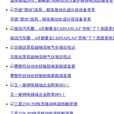
成本降低20%，耐帆超700种危包方案护航锂电池运输安全
升级“搅动”战局，精实推动化成分容设备变革
据说汽车圈，4月都要去CHINAPLAS“充电”了？原因竟然
京能远景双碳物流电气化项目投运
费斯托自动化经验助推新能源发展
又一家锂电领域企业即将IPO！
三星25W PD快充移动电源拆解评测