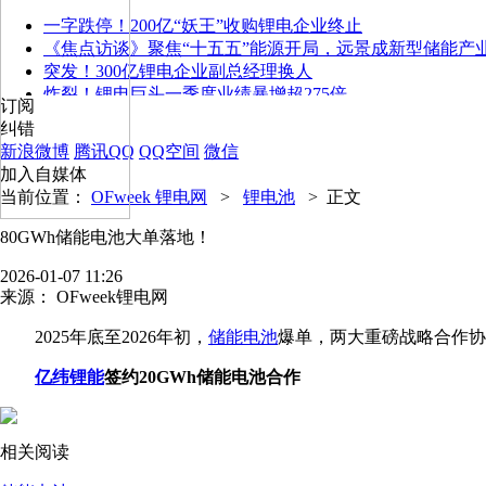
一字跌停！200亿“妖王”收购锂电企业终止
《焦点访谈》聚焦“十五五”能源开局，远景成新型储能产
突发！300亿锂电企业副总经理换人
炸裂！锂电巨头一季度业绩暴增超275倍
订阅
纠错
新浪微博
腾讯QQ
QQ空间
微信
加入自媒体
当前位置：
OFweek 锂电网
>
锂电池
>
正文
80GWh储能电池大单落地！
2026-01-07 11:26
来源：
OFweek锂电网
2025年底至2026年初，
储能
电池
爆单，两大重磅战略合作协
亿纬锂能
签约20GWh储能电池合作
相关阅读