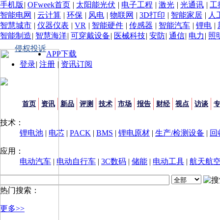
手机版
|
OFweek首页
|
太阳能光伏
|
电子工程
|
激光
|
光通讯
|
工
智能电网
|
云计算
|
环保
|
风电
|
物联网
|
3D打印
|
智能家居
|
人
智慧城市
|
仪器仪表
|
VR
|
智能硬件
|
传感器
|
智能汽车
|
锂电
|
智能制造
|
智慧海洋
|
可穿戴设备
|
医械科技
|
安防
|
通信
|
电力
|
照
侵权投诉
APP下载
登录
|
注册
|
资讯订阅
首页
资讯
新品
评测
技术
市场
报告
财经
视点
访谈
技术：
锂电池
|
电芯
|
PACK
|
BMS
|
锂电原材
|
生产/检测设备
|
回
应用：
电动汽车
|
电动自行车
|
3C数码
|
储能
|
电动工具
|
航天航
热门搜索：
更多>>