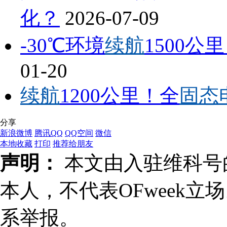
化？
2026-07-09
-30℃环境
续航
1500公
01-20
续航
1200公里！全
固态
分享
新浪微博
腾讯QQ
QQ空间
微信
本地收藏
打印
推荐给朋友
声明：
本文由入驻维科号
本人，不代表OFweek
系举报。