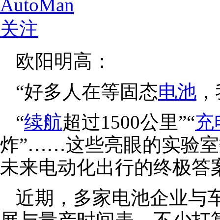
AutoMan
关注
欧阳明高：
“好多人在等固态
电池
，
“
续航
超过1500公里”“
充
炸”……这些亮眼的实验
未来电动化出行的终极答
近期，多家电池企业与