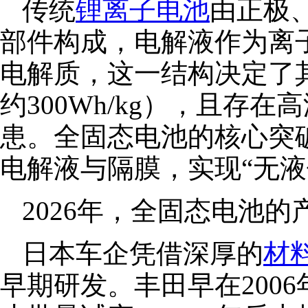
传统
锂离子电池
由正极
部件构成，电解液作为离子
电解质，这一结构决定了
约300Wh/kg），且存
患。全固态电池的核心突
电解液与隔膜，实现“无液
2026年，全固态电池
日本车企凭借深厚的
材
早期研发。丰田早在2006