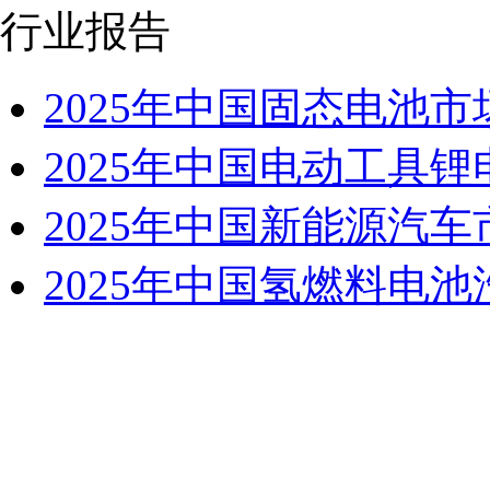
行业报告
2025年中国固态电池
2025年中国电动工具
2025年中国新能源汽
2025年中国氢燃料电