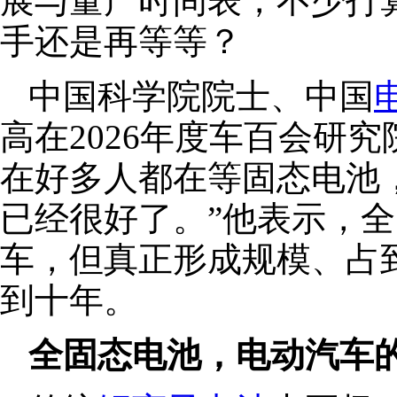
展与量产时间表，不少打
手还是再等等？
中国科学院院士、中国
高在2026年度车百会研
在好多人都在等固态电池
已经很好了。”他表示，全
车，但真正形成规模、占
到十年。
全固态电池，电动汽车的