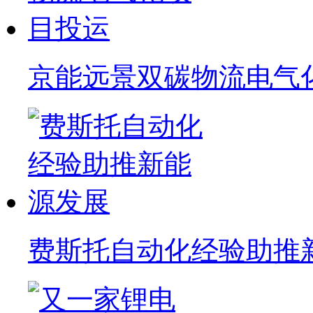
京能远景双碳物流电气
费斯托自动化经验助推