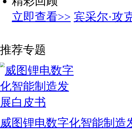
精彩回顾
立即查看>>
宾采尔·攻
推荐专题
威图锂电数字化智能制造