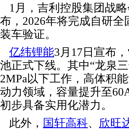
1月，吉利控股集团战略
布，2026年将完成自研全
装车验证。
亿纬锂能
3月17日宣布
池正式下线。其中“龙泉三
2MPa以下工作，高体积
动力领域，容量提升至60A
初步具备实用化潜力。
此外，
国轩高科
、
欣旺