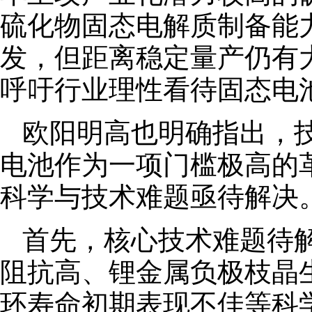
硫化物固态电解质制备能力
发，但距离稳定量产仍有
呼吁行业理性看待固态电
欧阳明高也明确指出，
电池作为一项门槛极高的
科学与技术难题亟待解决
首先，核心技术难题待
阻抗高、锂金属负极枝晶
环寿命初期表现不佳等科