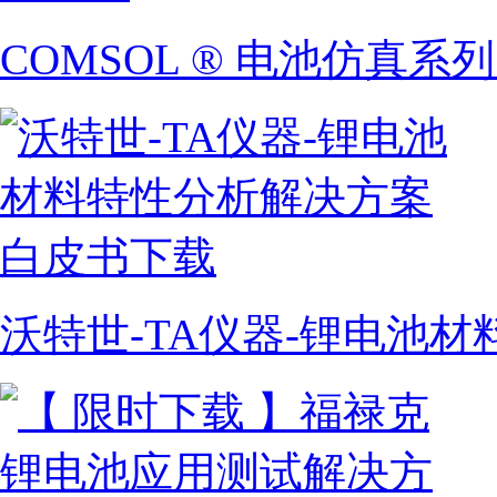
COMSOL ® 电池仿真系
沃特世-TA仪器-锂电池