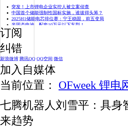
突发！上市锂电企业实控人被立案侦查
中国首个储能强制性国标实施，谁拔得头筹？
2025H1储能电芯排位赛：宁王稳固，前五变局
半固态电池，配套10万元以下车型！
订阅
纠错
新浪微博
腾讯QQ
QQ空间
微信
加入自媒体
当前位置：
OFweek 锂电
七腾机器人刘雪平：具身
来趋势