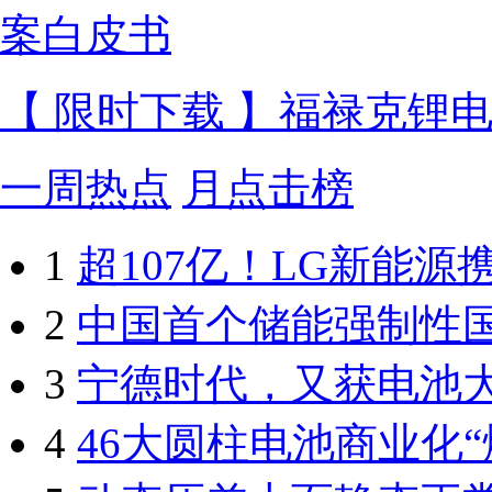
【 限时下载 】福禄克锂
一周热点
月点击榜
1
超107亿！LG新能源
2
中国首个储能强制性
3
宁德时代，又获电池
4
46大圆柱电池商业化“