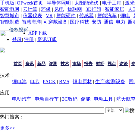
手机版
|
OFweek首页
|
半导体照明
|
太阳能光伏
|
电子工程
|
激光
智能电网
|
云计算
|
环保
|
风电
|
物联网
|
3D打印
|
智能家居
|
人
智慧城市
|
仪器仪表
|
VR
|
智能硬件
|
传感器
|
智能汽车
|
锂电
|
智能制造
|
智慧海洋
|
可穿戴设备
|
医疗科技
|
安防
|
通信
|
电力
|
照
侵权投诉
APP下载
登录
|
注册
|
资讯订阅
首页
资讯
新品
评测
技术
市场
报告
财经
视点
访谈
技术：
锂电池
|
电芯
|
PACK
|
BMS
|
锂电原材
|
生产/检测设备
|
回
应用：
电动汽车
|
电动自行车
|
3C数码
|
储能
|
电动工具
|
航天航
热门搜索：
更多>>