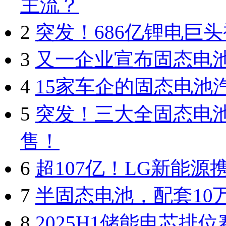
主流？
2
突发！686亿锂电巨
3
又一企业宣布固态电
4
15家车企的固态电池
5
突发！三大全固态电
售！
6
超107亿！LG新能源
7
半固态电池，配套10
8
2025H1储能电芯