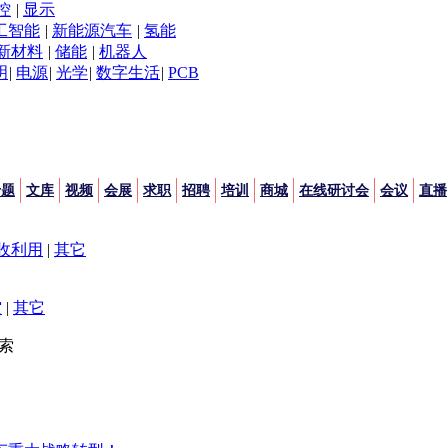
控
|
显示
工智能
|
新能源汽车
|
氢能
新材料
|
储能
|
机器人
明
|
电源
|
光学
|
数字生活
|
PCB
专题
文库
视频
会展
求职
招聘
培训
商城
在线研讨会
会议
直播
收利用
|
其它
空
|
其它