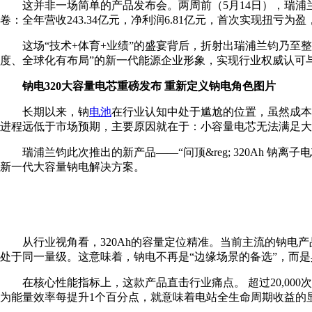
这并非一场简单的产品发布会。两周前（5月14日），瑞浦
卷：全年营收243.34亿元，净利润6.81亿元，首次实现扭亏为
这场“技术+体育+业绩”的盛宴背后，折射出瑞浦兰钧乃
度、全球化有布局”的新一代能源企业形象，实现行业权威认可
钠电320大容量电芯重磅发布 重新定义钠电角色图片
长期以来，钠
电池
在行业认知中处于尴尬的位置，虽然成本
进程远低于市场预期，主要原因就在于：小容量电芯无法满足大
瑞浦兰钧此次推出的新产品——“问顶&reg; 320Ah
新一代大容量钠电解决方案。
从行业视角看，320Ah的容量定位精准。当前主流的钠电产品
处于同一量级。这意味着，钠电不再是“边缘场景的备选”，而
在核心性能指标上，这款产品直击行业痛点。 超过20,0
为能量效率每提升1个百分点，就意味着电站全生命周期收益的显