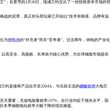
王”；在更早的3月26日，瑞浦兰钧交出了一份惊艳资本市场的答
价格战的泥潭，真正的头部玩家已开始以“技术有根基、品牌有温
位为
锂电池
的“补充者”而非“竞争者”。过去两年，钠电的产业化
开发，以高安全、高能效、长寿命为核心优势，为全球储能市场提供
浦兰钧直接将产品拉升至320Ah，与当前主流的
磷酸铁锂
大电芯
言至关重要；充放电能量效率≥97%，在行业内处于领先水平，因
方地区冬季储能电站效率大幅下降的现实难题。