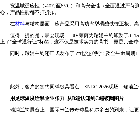
宽温域适应性（-40℃至65℃）和高安全性（全面通过严
心，产品性能都不打折扣。
在
材料
与结构层面，该产品采用高功率型磷酸铁锂正极、高
值得一提的是，展会现场，TüV莱茵为瑞浦兰钧颁发了314Ah
上了“全球通行证”标签，这不仅是技术实力的背书，更是其全
同时，瑞浦兰钧还正式发布了 ?“电池护照”? 及全生命周
此外，客户的签约同样极具看点：SNEC 2026现场，瑞
用足球温度诠释企业张力 从B端认知到C端破圈图片
瑞浦兰钧展台上，国际米兰传奇球星科尔多巴的到来，让更