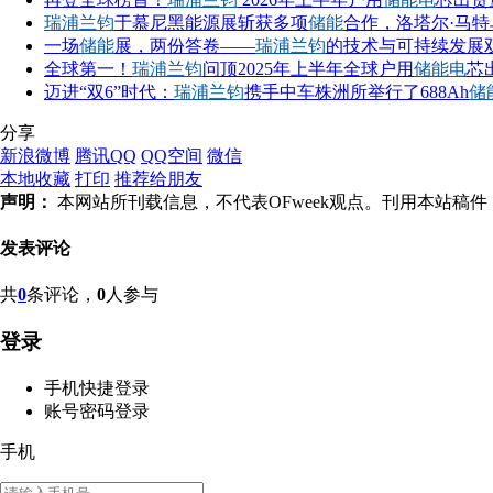
瑞浦兰钧
于慕尼黑能源展斩获多项
储能
合作，洛塔尔·马
一场
储能
展，两份答卷——
瑞浦兰钧
的技术与可持续发展
全球第一！
瑞浦兰钧
问顶2025年上半年全球户用
储能电
芯
迈进“双6”时代：
瑞浦兰钧
携手中车株洲所举行了688Ah
储
分享
新浪微博
腾讯QQ
QQ空间
微信
本地收藏
打印
推荐给朋友
声明：
本网站所刊载信息，不代表OFweek观点。刊用本站
发表评论
共
0
条评论，
0
人参与
登录
手机快捷登录
账号密码登录
手机