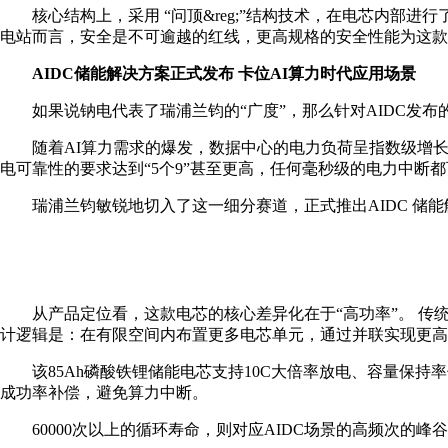
核心结构上，采用 “问顶&reg;”结构技术，在电芯内
电站而言，安全是不可逾越的红线，更高规格的安全性能为这款
AIDC储能解决方案正式发布 卡位AI算力时代应用场景
如果说钠电代表了瑞浦兰钧的“广度”，那么针对AIDC发布的
随着AI算力需求的爆发，数据中心的电力负荷呈指数级增长
电可靠性的要求达到“5个9”甚至更高，任何毫秒级的电力中
瑞浦兰钧敏锐地切入了这一细分赛道，正式推出AIDC 储
从产品定位看，这款电芯的核心差异化在于“高功率”。 传统
计逻辑是：在有限空间内布置更多电芯单元，通过并联实现更高
该85Ah磷酸铁锂储能电芯支持10C大倍率放电、容量保持
成功率补偿，避免算力中断。
60000次以上的循环寿命，则对应AIDC场景的高频次