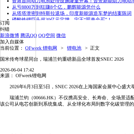
香港首间动力电池处理设施隆重开幕！晋景新能助力电动
从亏8800万到狂賺8个亿，鹏辉能源凭什么
从塔塔泄密到特斯拉退场，印度新能源造车梦的结案陈词
磷酸铁锂巨头超30亿元定增，宁王“照单全买”！
订阅
纠错
新浪微博
腾讯QQ
QQ空间
微信
加入自媒体
当前位置：
OFweek 锂电网
>
锂电池
>
正文
国米传奇球星同台，瑞浦兰钧重磅新品全球首发SNEC 2026
2026-06-04 17:42
来源：
OFweek锂电网
2026年6月3日至5日，SNEC 2026在上海国家会展中心
瑞浦兰钧（00666.HK）不仅携高安全、长寿命、全场景适
该公司从电芯创新到系统集成、从全球化布局到数字化碳管理的