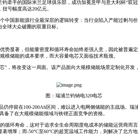
兰钧牵手的国际米兰足球俱乐部，成功加冕意甲与意大利杯“双冠
盈，扭亏幅度高达20亿元。
至整个中国新能源行业最深层的逻辑转变：当行业陷入产能过剩与
与全球大众破圈的双重目标。
优势显著，但能量密度和循环寿命始终差强人意，因此被普遍定
规模储能的成本要求，而大容量电芯又面临技术瓶颈。
 钠离子电芯”，将改变这一局面。该产品面向大规模储能场景定制化
图：瑞浦兰钧钠电320电芯
仍停留在100-200Ah区间，难以进入电网侧储能的主战场。瑞
是具备了在大规模储能领域与铁锂正面竞争的资格。
00次的循环寿命，这对于追求全生命周期度电成本的储能运营商而
著增厚；而-50°C至60°C的超宽温域工作能力，则解决了北