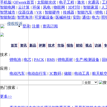
手机版
|
OFweek首页
|
太阳能光伏
|
电子工程
|
激光
|
光通讯
|
工
智能电网
|
云计算
|
环保
|
风电
|
物联网
|
3D打印
|
智能家居
|
人
智慧城市
|
仪器仪表
|
VR
|
智能硬件
|
传感器
|
智能汽车
|
锂电
|
智能制造
|
智慧海洋
|
可穿戴设备
|
医械科技
|
安防
|
通信
|
电力
|
照
侵权投诉
登录
|
注册
|
资讯订阅
首页
资讯
新品
评测
技术
市场
报告
财经
视点
访谈
技术：
锂电池
|
电芯
|
PACK
|
BMS
|
锂电原材
|
生产/检测设备
|
回
应用：
电动汽车
|
电动自行车
|
3C数码
|
储能
|
电动工具
|
航天航
热门搜索：
更多>>