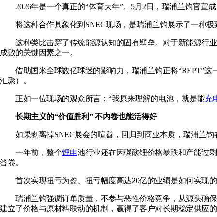
2026年是一个真正的“体育大年”。5月2日，瑞浦兰钧
将这种合作具象化到SNEC现场，是瑞浦兰钧展示了一种极
这种类比击穿了传统能源认知的固有壁垒。对于新能源行业
成败的关键因素之一。
借助国米全球数亿球迷的影响力，瑞浦兰钧正将“REPT”这一品牌缩写
汇聚）。
正如一位现场的观众所言：“我原来理解的电池，就是能
充
长期主义的“价值胜利” 不内卷也能活得好
如果剥离掉SNEC展会的喧嚣，回归到商业本质，瑞浦兰钧在
一年前，整个
锂电
池行业还在因碳酸锂价格暴跌和产能过剩
答卷。
首次实现扭亏为盈、扭亏幅度高达20亿的业绩是如何实现的
瑞浦兰钧强调订单质量，不参与恶性价格竞争，从源头确保
建立了价格与原材料联动的机制，赢得了客户对长期稳定供应的