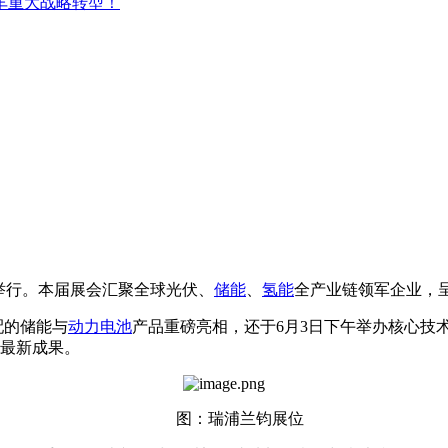
车重大战略转型！
盛大举行。本届展会汇聚全球光伏、
储能
、
氢能
全产业链领军企业，
配的储能与
动力电池
产品重磅亮相，还于6月3日下午举办核心技
最新成果。
图：瑞浦兰钧展位