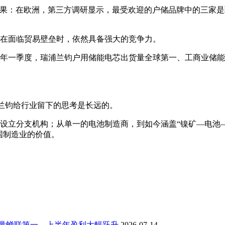
果：在欧洲，第三方调研显示，最受欢迎的户储品牌中的三家是
的产品即使在面临贸易壁垒时，依然具备强大的竞争力。
26年一季度，瑞浦兰钧户用储能电芯出货量全球第一、工商业储
浦兰钧给行业留下的思考是长远的。
设立分支机构；从单一的电池制造商，到如今涵盖“镍矿—电池
国制造业的价值。
量蝉联第一，上半年盈利大幅跃升
2026-07-14