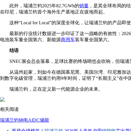
此外，瑞浦兰钧2025年82.7GWh的
销量
，是其全球布局的结
在印尼，瑞浦兰钧首个海外生产基地正在拔地而起。
这种“Local for Local”的深度全球化，让瑞浦兰钧
最新的行业统计数据进一步印证了这一战略的有效性：20
电池装车量全国第六、新能源
商用车
装车量全国第六。
结语
SNEC展会总会落幕，足球比赛的终场哨也会吹响，但瑞
从温州起家，到如今在德国慕尼黑、美国尔湾、印尼雅加达
到数字化碳管理，瑞浦兰钧用9年时间，证明了“长期主义”在中
瑞浦兰钧，正在定义新一代能源企业的未来。
相关阅读
瑞浦兰钧
钠电
AIDC储能
再登全球榜首！
瑞浦兰钧
2026年上半年户用
储能电
芯出货