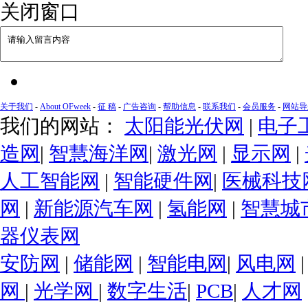
关闭窗口
关于我们
-
About OFweek
-
征 稿
-
广告咨询
-
帮助信息
-
联系我们
-
会员服务
-
网站导
我们的网站：
太阳能光伏网
|
电子
造网
|
智慧海洋网
|
激光网
|
显示网
|
人工智能网
|
智能硬件网
|
医械科技
网
|
新能源汽车网
|
氢能网
|
智慧城
器仪表网
安防网
|
储能网
|
智能电网
|
风电网
网
|
光学网
|
数字生活
|
PCB
|
人才网