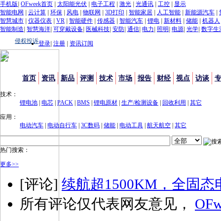
手机版
|
OFweek首页
|
太阳能光伏
|
电子工程
|
激光
|
光通讯
|
工控
|
显示
智能电网
|
云计算
|
环保
|
风电
|
物联网
|
3D打印
|
智能家居
|
人工智能
|
新能源汽车
|
智慧城市
|
仪器仪表
|
VR
|
智能硬件
|
传感器
|
智能汽车
|
锂电
|
新材料
|
储能
|
机器人
智能制造
|
智慧海洋
|
可穿戴设备
|
医械科技
|
安防
|
通信
|
电力
|
照明
|
电源
|
光学
|
数字生
侵权投诉
登录
|
注册
|
资讯订阅
首页
资讯
新品
评测
技术
市场
报告
财经
视点
访谈
技术：
锂电池
|
电芯
|
PACK
|
BMS
|
锂电原材
|
生产/检测设备
|
回收利用
|
其它
应用：
电动汽车
|
电动自行车
|
3C数码
|
储能
|
电动工具
|
航天航空
|
其它
热门搜索：
更多>>
[评论]
续航超1500KM，全固
所有评论仅代表网友意见，
OFw