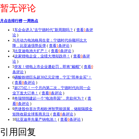
暂无评论
月点击排行榜
一周热点
1
车企会进入“去宁德时代”新周期吗？
(
查看
1
条评
论
)
2
6月动力电池格局生变：宁德时代份额环比大
降，比亚迪强势反弹
(
查看
1
条评论
)
3
比亚迪电池大扩产！
(
查看
0
条评论
)
4
这家锂电企业，业绩大增却跌停！
(
查看
0
条评
论
)
5
突发！锂电上市企业遭处罚，即将“戴帽”
(
查看
0
条评论
)
6
磷酸铁锂巨头超30亿元定增，宁王“照单全买”！
(
查看
0
条评论
)
7
超275亿！一个月内第二次，宁德时代向同一企
业下发大订单！
(
查看
0
条评论
)
8
奇瑞悄悄建起一个“电池帝国”，意欲何为？
(
查
看
0
条评论
)
9
恩捷股份首次亮相欧洲智慧能源展，储能隔膜全
矩阵收获全球客商关注
(
查看
0
条评论
)
10
比亚迪率先量产钠电池！
(
查看
0
条评论
)
引用回复