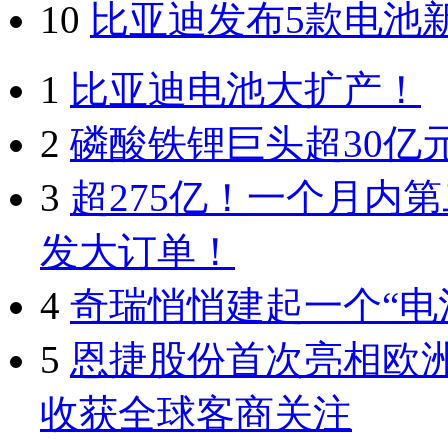
10
比亚迪发布5款电池
1
比亚迪电池大扩产！
2
磷酸铁锂巨头超30亿
3
超275亿！一个月内
发大订单！
4
奇瑞悄悄建起一个“电
5
恩捷股份首次亮相欧
收获全球客商关注