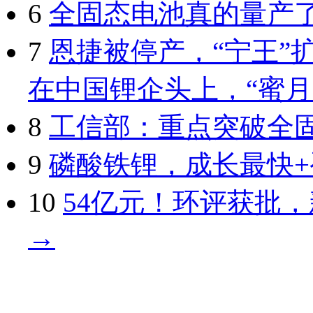
6
全固态电池真的量产了
7
恩捷被停产，“宁王”
在中国锂企头上，“蜜月
8
工信部：重点突破全
9
磷酸铁锂，成长最快+
10
54亿元！环评获批
→