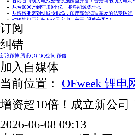
香港首间动力电池处理设施隆重开幕！晋景新能助力电动
从亏8800万到狂賺8个亿，鹏辉能源凭什么
从塔塔泄密到特斯拉退场，印度新能源造车梦的结案陈词
磷酸铁锂巨头超30亿元定增，宁王“照单全买”！
订阅
纠错
新浪微博
腾讯QQ
QQ空间
微信
加入自媒体
当前位置：
OFweek 锂电
增资超10倍！成立新公
2026-06-08 09:13