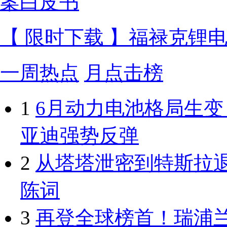
【 限时下载 】福禄克锂
一周热点
月点击榜
1
6月动力电池格局生
亚迪强势反弹
2
从塔塔泄密到特斯拉
陈词
3
再登全球榜首！瑞浦兰