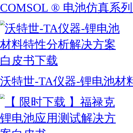
COMSOL ® 电池仿真系
沃特世-TA仪器-锂电池