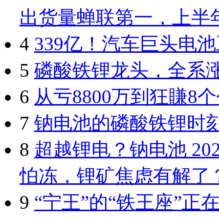
出货量蝉联第一，上半
4
339亿！汽车巨头电
5
磷酸铁锂龙头，全系涨价
6
从亏8800万到狂賺
7
钠电池的磷酸铁锂时
8
超越锂电？钠电池 20
怕冻，锂矿焦虑有解了
9
“宁王”的“铁王座”正