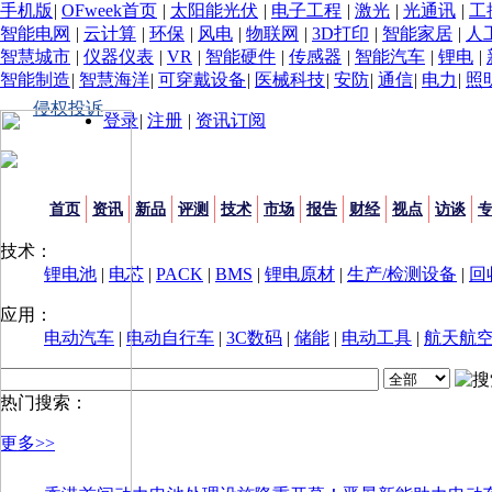
手机版
|
OFweek首页
|
太阳能光伏
|
电子工程
|
激光
|
光通讯
|
工
智能电网
|
云计算
|
环保
|
风电
|
物联网
|
3D打印
|
智能家居
|
人
智慧城市
|
仪器仪表
|
VR
|
智能硬件
|
传感器
|
智能汽车
|
锂电
|
智能制造
|
智慧海洋
|
可穿戴设备
|
医械科技
|
安防
|
通信
|
电力
|
照
侵权投诉
登录
|
注册
|
资讯订阅
首页
资讯
新品
评测
技术
市场
报告
财经
视点
访谈
技术：
锂电池
|
电芯
|
PACK
|
BMS
|
锂电原材
|
生产/检测设备
|
回
应用：
电动汽车
|
电动自行车
|
3C数码
|
储能
|
电动工具
|
航天航
热门搜索：
更多>>