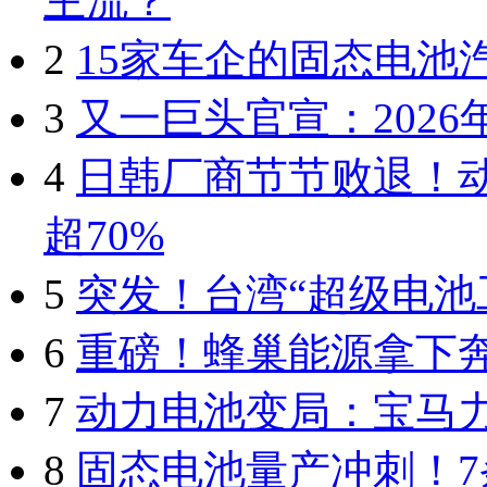
主流？
2
15家车企的固态电池
3
又一巨头官宣：202
4
日韩厂商节节败退！
超70%
5
突发！台湾“超级电池
6
重磅！蜂巢能源拿下
7
动力电池变局：宝马
8
固态电池量产冲刺！7