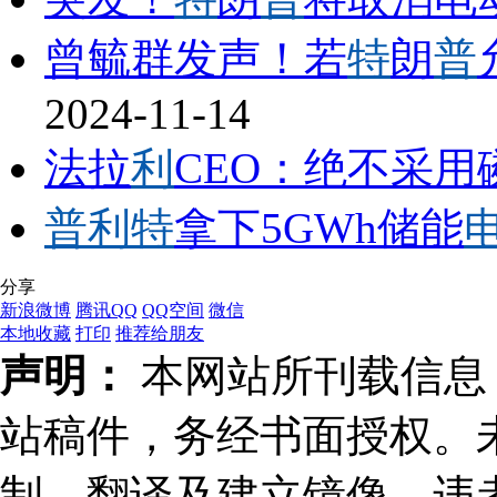
曾毓群发声！若
特
朗
普
2024-11-14
法拉
利
CEO：绝不采用
普利特
拿下5GWh储能
分享
新浪微博
腾讯QQ
QQ空间
微信
本地收藏
打印
推荐给朋友
声明：
本网站所刊载信息，
站稿件，务经书面授权。
制、翻译及建立镜像，违