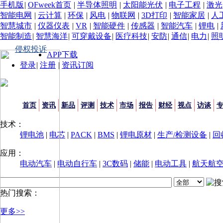
手机版
|
OFweek首页
|
半导体照明
|
太阳能光伏
|
电子工程
|
激光
智能电网
|
云计算
|
环保
|
风电
|
物联网
|
3D打印
|
智能家居
|
人
智慧城市
|
仪器仪表
|
VR
|
智能硬件
|
传感器
|
智能汽车
|
锂电
|
智能制造
|
智慧海洋
|
可穿戴设备
|
医疗科技
|
安防
|
通信
|
电力
|
照
侵权投诉
APP下载
登录
|
注册
|
资讯订阅
首页
资讯
新品
评测
技术
市场
报告
财经
视点
访谈
技术：
锂电池
|
电芯
|
PACK
|
BMS
|
锂电原材
|
生产/检测设备
|
回
应用：
电动汽车
|
电动自行车
|
3C数码
|
储能
|
电动工具
|
航天航
热门搜索：
更多>>