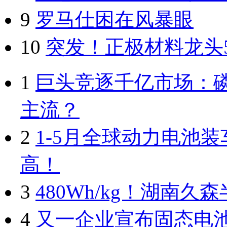
9
罗马仕困在风暴眼
10
突发！正极材料龙头
1
巨头竞逐千亿市场：
主流？
2
1-5月全球动力电池装
高！
3
480Wh/kg！湖南
4
又一企业宣布固态电