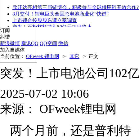
欣旺达亮相第三届链博会，积极参与全球供应链开放合作?
8月交付！锂电巨头全固态电池商业化“快进”
上市锂企控股股东遭立案调查
突发！正极材料龙头50亿元项目终止
订阅
纠错
新浪微博
腾讯QQ
QQ空间
微信
加入自媒体
当前位置：
OFweek 锂电网
>
其它
>
正文
突发！上市电池公司102
2025-07-02 10:06
来源：
OFweek锂电网
两个月前，还是普利特（0