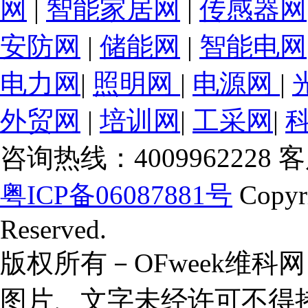
网
|
智能家居网
|
传感器网
安防网
|
储能网
|
智能电网
电力网
|
照明网
|
电源网
|
外贸网
|
培训网
|
工采网
|
咨询热线：4009962228 客服
粤ICP备06087881号
Copyr
Reserved.
版权所有－OFweek维
图片、文字未经许可不得