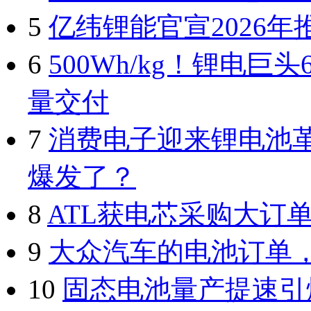
5
亿纬锂能官宣2026
6
500Wh/kg！锂电巨
量交付
7
消费电子迎来锂电池
爆发了？
8
ATL获电芯采购大订
9
大众汽车的电池订单
10
固态电池量产提速引