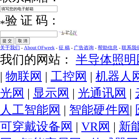
验 证 码：
*
关于我们
-
About OFweek
-
征 稿
-
广告咨询
-
帮助信息
-
联系我
我们的网站：
半导体照明
|
物联网
|
工控网
|
机器人
光网
|
显示网
|
光通讯网
|
人工智能网
|
智能硬件网
|
可穿戴设备网
|
VR网
|
新