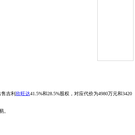
出售吉利
欣旺达
41.5%和28.5%股权，对应代价为4980万元和3420
易。