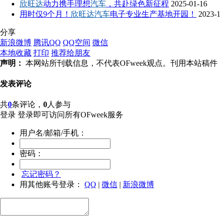
欣旺达
动力携手理想
汽车
，共赴绿色新征程
2025-01-16
用时仅9个月！
欣旺达汽车
电子专业生产基地开园！
2023-
分享
新浪微博
腾讯QQ
QQ空间
微信
本地收藏
打印
推荐给朋友
声明：
本网站所刊载信息，不代表OFweek观点。刊用本站
发表评论
共
0
条评论，
0
人参与
登录
登录即可访问所有OFweek服务
用户名/邮箱/手机：
密码：
忘记密码？
用其他账号登录：
QQ
|
微信
|
新浪微博