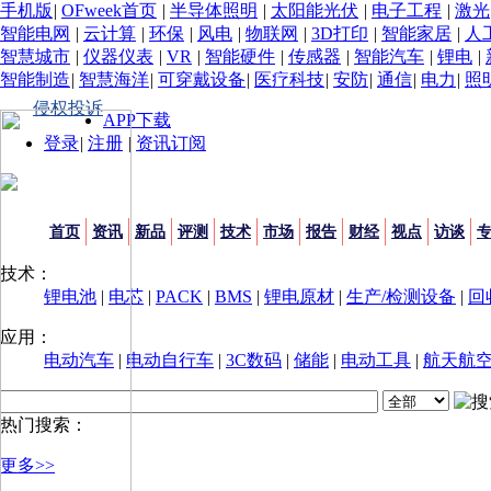
手机版
|
OFweek首页
|
半导体照明
|
太阳能光伏
|
电子工程
|
激光
智能电网
|
云计算
|
环保
|
风电
|
物联网
|
3D打印
|
智能家居
|
人
智慧城市
|
仪器仪表
|
VR
|
智能硬件
|
传感器
|
智能汽车
|
锂电
|
智能制造
|
智慧海洋
|
可穿戴设备
|
医疗科技
|
安防
|
通信
|
电力
|
照
侵权投诉
APP下载
登录
|
注册
|
资讯订阅
首页
资讯
新品
评测
技术
市场
报告
财经
视点
访谈
技术：
锂电池
|
电芯
|
PACK
|
BMS
|
锂电原材
|
生产/检测设备
|
回
应用：
电动汽车
|
电动自行车
|
3C数码
|
储能
|
电动工具
|
航天航
热门搜索：
更多>>