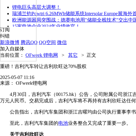
锂电巨头高层大调整！
瑞浦兰钧Powtri 6.26MWh储能系统Intersolar Europe展海
欧洲能源困局突围战：德赛电池用"储能全栈技术"交出中
15家电池企业2024年业绩收官！
订阅
纠错
新浪微博
腾讯QQ
QQ空间
微信
加入自媒体
当前位置：
OFweek 锂电网
>
其它
>
正文
重磅！吉利汽车转让吉利欣旺达70%股权
2025-05-07 11:16
来源：
OFweek锂电网
4月30日，吉利汽车（00175.hk）公告，公司附属公
万元人民币。交易完成后，吉利汽车将不再持有吉利欣旺达任何
公告指出，吉利汽车集团和浙江吉曜均由公司执行董事李书
至此，吉利汽车集团的
电池
业务整合又完成了重要一步。
关于吉利欣旺达