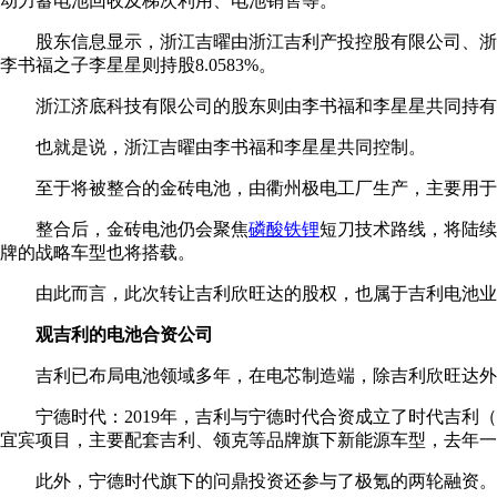
动力蓄电池回收及梯次利用、电池销售等。
股东信息显示，浙江吉曜由浙江吉利产投控股有限公司、浙江
李书福之子李星星则持股8.0583%。
浙江济底科技有限公司的股东则由李书福和李星星共同持有，持股
也就是说，浙江吉曜由李书福和李星星共同控制。
至于将被整合的金砖电池，由衢州极电工厂生产，主要用于
整合后，金砖电池仍会聚焦
磷酸铁锂
短刀技术路线，将陆续
牌的战略车型也将搭载。
由此而言，此次转让吉利欣旺达的股权，也属于吉利电池业
观吉利的电池合资公司
吉利已布局电池领域多年，在电芯制造端，除吉利欣旺达外
宁德时代：2019年，吉利与宁德时代合资成立了时代吉利（
宜宾项目，主要配套吉利、领克等品牌旗下新能源车型，去年一期
此外，宁德时代旗下的问鼎投资还参与了极氪的两轮融资。