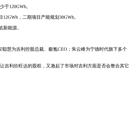
于120GWh。
2GWh，二期项目产能规划30GWh。
驰航新能源。
。安聪慧为吉利控股总裁、极氪CEO；朱云峰为宁德时代旗下多个
让吉利欣旺达的股权，又激起了市场对吉利方面是否会整合其它