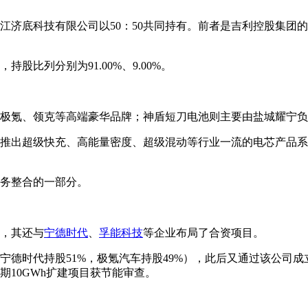
济底科技有限公司以50：50共同持有。前者是吉利控股集团的全
比列分别为91.00%、9.00%。
极氪、领克等高端豪华品牌；神盾短刀电池则主要由盐城耀宁负
推出超级快充、高能量密度、超级混动等行业一流的电芯产品系
务整合的一部分。
，其还与
宁德时代
、
孚能科技
等企业布局了合资项目。
宁德时代持股51%，极氪汽车持股49%），此后又通过该公司成
10GWh扩建项目获节能审查。