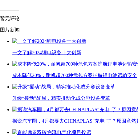
暂无评论
图片新闻
一文了解2024锂电设备十大创新
成本降低20%，耐帆超700种危包方案护航锂电池运输安全
升级“搅动”战局，精实推动化成分容设备变革
据说汽车圈，4月都要去CHINAPLAS“充电”了？原因竟然