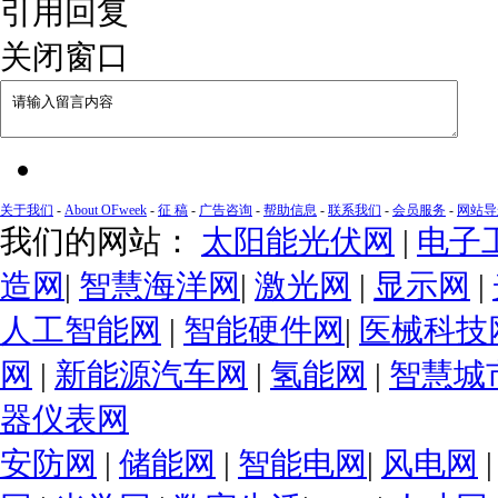
引用回复
关闭窗口
关于我们
-
About OFweek
-
征 稿
-
广告咨询
-
帮助信息
-
联系我们
-
会员服务
-
网站导
我们的网站：
太阳能光伏网
|
电子
造网
|
智慧海洋网
|
激光网
|
显示网
|
人工智能网
|
智能硬件网
|
医械科技
网
|
新能源汽车网
|
氢能网
|
智慧城
器仪表网
安防网
|
储能网
|
智能电网
|
风电网