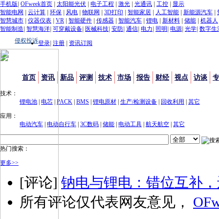
手机版
|
OFweek首页
|
太阳能光伏
|
电子工程
|
激光
|
光通讯
|
工控
|
显示
智能电网
|
云计算
|
环保
|
风电
|
物联网
|
3D打印
|
智能家居
|
人工智能
|
新能源汽车
|
智慧城市
|
仪器仪表
|
VR
|
智能硬件
|
传感器
|
智能汽车
|
锂电
|
新材料
|
储能
|
机器人
智能制造
|
智慧海洋
|
可穿戴设备
|
医械科技
|
安防
|
通信
|
电力
|
照明
|
电源
|
光学
|
数字生
侵权投诉
登录
|
注册
|
资讯订阅
首页
资讯
新品
评测
技术
市场
报告
财经
视点
访谈
技术：
锂电池
|
电芯
|
PACK
|
BMS
|
锂电原材
|
生产/检测设备
|
回收利用
|
其它
应用：
电动汽车
|
电动自行车
|
3C数码
|
储能
|
电动工具
|
航天航空
|
其它
热门搜索：
更多>>
[评论]
钠电与锂电：错位互补，
所有评论仅代表网友意见，
OFw