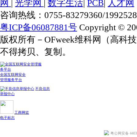
网
|
光学网
|
数字生活
|
PCB
|
人才网
咨询热线：0755-83279360/1992528
粤ICP备06087881号
Copyright © 20
版权所有－OFweek维科网（高
不得拷贝、复制。
全国互联网安全
管理服务平台
不良信息
举报中心
工商网监
电子标志
粤公网安备 44030