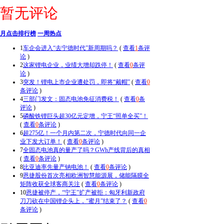
暂无评论
月点击排行榜
一周热点
1
车企会进入“去宁德时代”新周期吗？
(
查看
1
条评
论
)
2
这家锂电企业，业绩大增却跌停！
(
查看
0
条评
论
)
3
突发！锂电上市企业遭处罚，即将“戴帽”
(
查看
0
条评论
)
4
三部门发文：固态电池免征消费税！
(
查看
0
条
评论
)
5
磷酸铁锂巨头超30亿元定增，宁王“照单全买”！
(
查看
0
条评论
)
6
超275亿！一个月内第二次，宁德时代向同一企
业下发大订单！
(
查看
0
条评论
)
7
全固态电池真的量产了吗？GWh产线背后的真相
(
查看
0
条评论
)
8
比亚迪率先量产钠电池！
(
查看
0
条评论
)
9
恩捷股份首次亮相欧洲智慧能源展，储能隔膜全
矩阵收获全球客商关注
(
查看
0
条评论
)
10
恩捷被停产，“宁王”扩产被拒：匈牙利新政府
刀刀砍在中国锂企头上，“蜜月”结束了？
(
查看
0
条评论
)