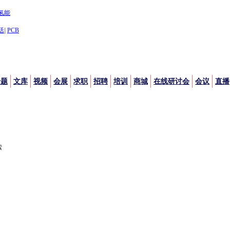
氢能
活
|
PCB
专题
文库
视频
会展
求职
招聘
培训
商城
在线研讨会
会议
直播