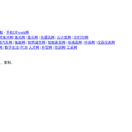
航
-
手机OFweek网
慧海洋网
|
激光网
|
显示网
|
光通讯网
|
云计算网
|
3D打印网
源汽车网
|
氢能网
|
智慧城市网
|
智能家居网
|
传感器网
|
环保网
|
仪器仪表网
网
|
数字生活
|
PCB
|
人才网
|
外贸网
|
培训网
|
工采网
贝、复制。