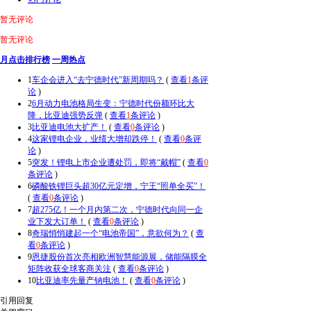
暂无评论
暂无评论
月点击排行榜
一周热点
1
车企会进入“去宁德时代”新周期吗？
(
查看
1
条评
论
)
2
6月动力电池格局生变：宁德时代份额环比大
降，比亚迪强势反弹
(
查看
1
条评论
)
3
比亚迪电池大扩产！
(
查看
0
条评论
)
4
这家锂电企业，业绩大增却跌停！
(
查看
0
条评
论
)
5
突发！锂电上市企业遭处罚，即将“戴帽”
(
查看
0
条评论
)
6
磷酸铁锂巨头超30亿元定增，宁王“照单全买”！
(
查看
0
条评论
)
7
超275亿！一个月内第二次，宁德时代向同一企
业下发大订单！
(
查看
0
条评论
)
8
奇瑞悄悄建起一个“电池帝国”，意欲何为？
(
查
看
0
条评论
)
9
恩捷股份首次亮相欧洲智慧能源展，储能隔膜全
矩阵收获全球客商关注
(
查看
0
条评论
)
10
比亚迪率先量产钠电池！
(
查看
0
条评论
)
引用回复