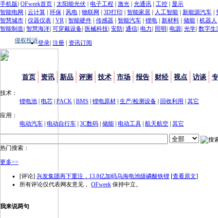
手机版
|
OFweek首页
|
太阳能光伏
|
电子工程
|
激光
|
光通讯
|
工控
|
显示
智能电网
|
云计算
|
环保
|
风电
|
物联网
|
3D打印
|
智能家居
|
人工智能
|
新能源汽车
|
智慧城市
|
仪器仪表
|
VR
|
智能硬件
|
传感器
|
智能汽车
|
锂电
|
新材料
|
储能
|
机器人
智能制造
|
智慧海洋
|
可穿戴设备
|
医械科技
|
安防
|
通信
|
电力
|
照明
|
电源
|
光学
|
数字生
侵权投诉
登录
|
注册
|
资讯订阅
首页
资讯
新品
评测
技术
市场
报告
财经
视点
访谈
技术：
锂电池
|
电芯
|
PACK
|
BMS
|
锂电原材
|
生产/检测设备
|
回收利用
|
其它
应用：
电动汽车
|
电动自行车
|
3C数码
|
储能
|
电动工具
|
航天航空
|
其它
热门搜索：
更多>>
[评论]
兴发集团再下重注，13.8亿加码乌海电池级磷酸铁锂
[
查看原文
]
所有评论仅代表网友意见，
OFweek
保持中立。
我来说两句