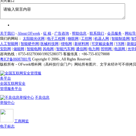
关闭窗口
关于我们
-
About OFweek
-
征 稿
-
广告咨询
-
帮助信息
-
联系我们
-
会员服务
-
网站导
我们的网站：
太阳能光伏网
|
电子工程网
|
物联网
|
工控网
|
机器人网
|
智能制造网
|
智
人工智能网
|
智能硬件网
|
医械科技网
|
锂电网
|
新材料网
|
可穿戴设备网
|
VR网
|
新能
安防网
|
储能网
|
智能电网
|
风电网
|
智能汽车网
|
通信网
|
电力网
|
照明网
|
电源网
|
光学
咨询热线：0755-83279360/19925280375 客服传真：+86-755-83279008
粤ICP备06087881号
Copyright © 2006-
, All Rights Reserved.
版权所有－OFweek维科网（高科技行业门户）网站所有图片、文字未经许可不得拷
全国互联网安全
管理服务平台
不良信息
举报中心
工商网监
电子标志