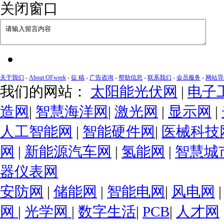
关闭窗口
关于我们
-
About OFweek
-
征 稿
-
广告咨询
-
帮助信息
-
联系我们
-
会员服务
-
网站导
我们的网站：
太阳能光伏网
|
电子
造网
|
智慧海洋网
|
激光网
|
显示网
|
人工智能网
|
智能硬件网
|
医械科技
网
|
新能源汽车网
|
氢能网
|
智慧城
器仪表网
安防网
|
储能网
|
智能电网
|
风电网
网
|
光学网
|
数字生活
|
PCB
|
人才网