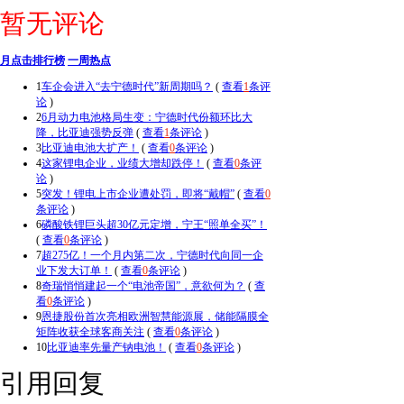
暂无评论
月点击排行榜
一周热点
1
车企会进入“去宁德时代”新周期吗？
(
查看
1
条评
论
)
2
6月动力电池格局生变：宁德时代份额环比大
降，比亚迪强势反弹
(
查看
1
条评论
)
3
比亚迪电池大扩产！
(
查看
0
条评论
)
4
这家锂电企业，业绩大增却跌停！
(
查看
0
条评
论
)
5
突发！锂电上市企业遭处罚，即将“戴帽”
(
查看
0
条评论
)
6
磷酸铁锂巨头超30亿元定增，宁王“照单全买”！
(
查看
0
条评论
)
7
超275亿！一个月内第二次，宁德时代向同一企
业下发大订单！
(
查看
0
条评论
)
8
奇瑞悄悄建起一个“电池帝国”，意欲何为？
(
查
看
0
条评论
)
9
恩捷股份首次亮相欧洲智慧能源展，储能隔膜全
矩阵收获全球客商关注
(
查看
0
条评论
)
10
比亚迪率先量产钠电池！
(
查看
0
条评论
)
引用回复