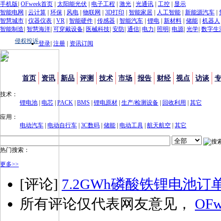
手机版
|
OFweek首页
|
太阳能光伏
|
电子工程
|
激光
|
光通讯
|
工控
|
显示
智能电网
|
云计算
|
环保
|
风电
|
物联网
|
3D打印
|
智能家居
|
人工智能
|
新能源汽车
|
智慧城市
|
仪器仪表
|
VR
|
智能硬件
|
传感器
|
智能汽车
|
锂电
|
新材料
|
储能
|
机器人
智能制造
|
智慧海洋
|
可穿戴设备
|
医械科技
|
安防
|
通信
|
电力
|
照明
|
电源
|
光学
|
数字生
侵权投诉
登录
|
注册
|
资讯订阅
首页
资讯
新品
评测
技术
市场
报告
财经
视点
访谈
技术：
锂电池
|
电芯
|
PACK
|
BMS
|
锂电原材
|
生产/检测设备
|
回收利用
|
其它
应用：
电动汽车
|
电动自行车
|
3C数码
|
储能
|
电动工具
|
航天航空
|
其它
热门搜索：
更多>>
[评论]
7.2GWh磷酸铁锂电池订
所有评论仅代表网友意见，
OFw