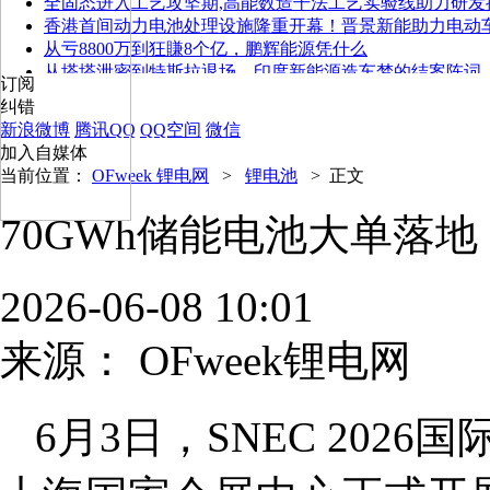
全固态进入工艺攻坚期,高能数造干法工艺实验线助力研发
香港首间动力电池处理设施隆重开幕！晋景新能助力电动
从亏8800万到狂賺8个亿，鹏辉能源凭什么
从塔塔泄密到特斯拉退场，印度新能源造车梦的结案陈词
订阅
纠错
新浪微博
腾讯QQ
QQ空间
微信
加入自媒体
当前位置：
OFweek 锂电网
>
锂电池
>
正文
70GWh储能电池大单落地
2026-06-08 10:01
来源：
OFweek锂电网
6月3日，SNEC 20