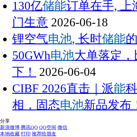
130亿
储能
订单在手, 
门生意
2026-06-18
锂空气
电池
, 长时
储能
50GWh
电池
大单落定，
下！
2026-06-04
CIBF 2026直击｜派
能
科
相，固态
电池
新品发布
分享
新浪微博
腾讯QQ
QQ空间
微信
本地收藏
打印
推荐给朋友