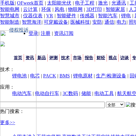
手机版
|
OFweek首页
|
太阳能光伏
|
电子工程
|
激光
|
光通讯
|
工
智能电网
|
云计算
|
环保
|
风电
|
物联网
|
3D打印
|
智能家居
|
人
智慧城市
|
仪器仪表
|
VR
|
智能硬件
|
传感器
|
智能汽车
|
锂电
|
智能制造
|
智慧海洋
|
可穿戴设备
|
医械科技
|
安防
|
通信
|
电力
|
照
侵权投诉
登录
|
注册
|
资讯订阅
首页
资讯
新品
评测
技术
市场
报告
财经
视点
访谈
技术：
锂电池
|
电芯
|
PACK
|
BMS
|
锂电原材
|
生产/检测设备
|
回
应用：
电动汽车
|
电动自行车
|
3C数码
|
储能
|
电动工具
|
航天航
热门搜索：
更多>>