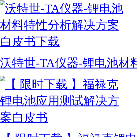
沃特世-TA仪器-锂电池