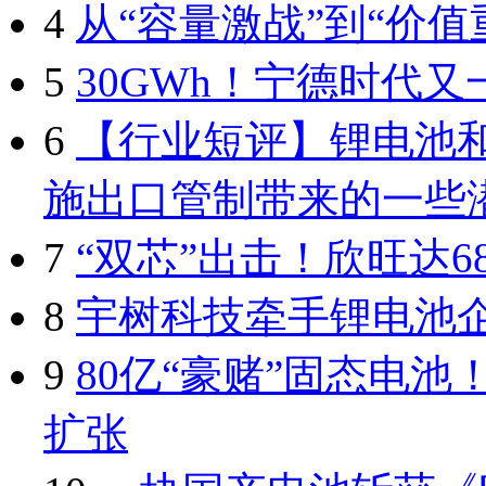
4
从“容量激战”到“价
5
30GWh！宁德时代
6
【行业短评】锂电池
施出口管制带来的一些
7
“双芯”出击！欣旺达6
8
宇树科技牵手锂电池
9
80亿“豪赌”固态电
扩张