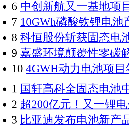
6
中创新航又一基地项
7
10GWh磷酸铁锂电
8
科恒股份斩获固态电
9
嘉盛环境颠覆性零碳
10
4GWH动力电池项
1
国轩高科全固态电池
2
超200亿元！又一锂
3
比亚迪发布电池新产