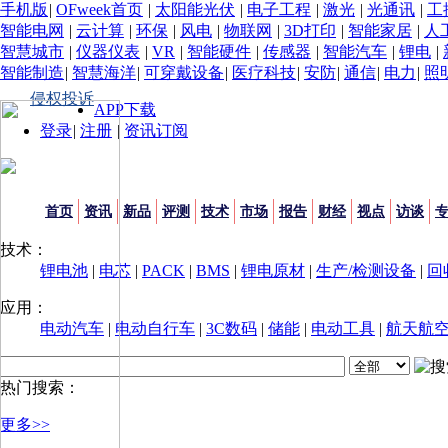
手机版
|
OFweek首页
|
太阳能光伏
|
电子工程
|
激光
|
光通讯
|
工
智能电网
|
云计算
|
环保
|
风电
|
物联网
|
3D打印
|
智能家居
|
人
智慧城市
|
仪器仪表
|
VR
|
智能硬件
|
传感器
|
智能汽车
|
锂电
|
智能制造
|
智慧海洋
|
可穿戴设备
|
医疗科技
|
安防
|
通信
|
电力
|
照
侵权投诉
APP下载
登录
|
注册
|
资讯订阅
首页
资讯
新品
评测
技术
市场
报告
财经
视点
访谈
技术：
锂电池
|
电芯
|
PACK
|
BMS
|
锂电原材
|
生产/检测设备
|
回
应用：
电动汽车
|
电动自行车
|
3C数码
|
储能
|
电动工具
|
航天航
热门搜索：
更多>>