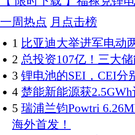
【 限时下载 】福禄克锂
一周热点
月点击榜
1
比亚迪大举进军电动
2
总投资107亿！三大
3
锂电池的SEI，CEI
4
楚能新能源获2.5GW
5
瑞浦兰钧Powtri 6.26M
海外首发！