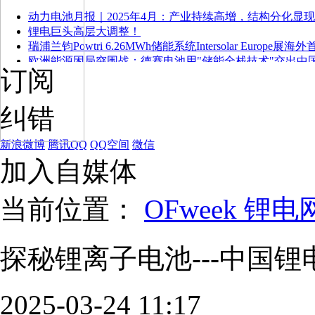
动力电池月报｜2025年4月：产业持续高增，结构分化显现
锂电巨头高层大调整！
瑞浦兰钧Powtri 6.26MWh储能系统Intersolar Europe展海
欧洲能源困局突围战：德赛电池用"储能全栈技术"交出中
订阅
纠错
新浪微博
腾讯QQ
QQ空间
微信
加入自媒体
当前位置：
OFweek 锂电
探秘锂离子电池---中国
2025-03-24 11:17