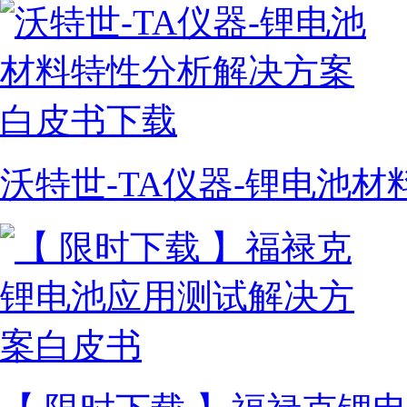
沃特世-TA仪器-锂电池