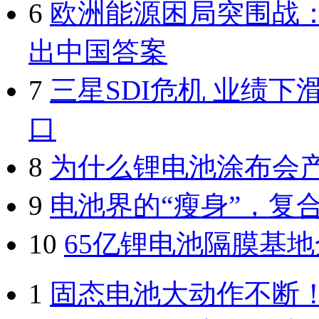
6
欧洲能源困局突围战：
出中国答案
7
三星SDI危机 业绩
口
8
为什么锂电池涂布会
9
电池界的“瘦身”，复
10
65亿锂电池隔膜基
1
固态电池大动作不断