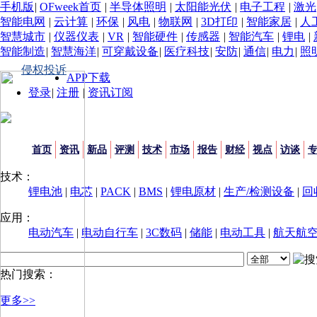
手机版
|
OFweek首页
|
半导体照明
|
太阳能光伏
|
电子工程
|
激光
智能电网
|
云计算
|
环保
|
风电
|
物联网
|
3D打印
|
智能家居
|
人
智慧城市
|
仪器仪表
|
VR
|
智能硬件
|
传感器
|
智能汽车
|
锂电
|
智能制造
|
智慧海洋
|
可穿戴设备
|
医疗科技
|
安防
|
通信
|
电力
|
照
侵权投诉
APP下载
登录
|
注册
|
资讯订阅
首页
资讯
新品
评测
技术
市场
报告
财经
视点
访谈
技术：
锂电池
|
电芯
|
PACK
|
BMS
|
锂电原材
|
生产/检测设备
|
回
应用：
电动汽车
|
电动自行车
|
3C数码
|
储能
|
电动工具
|
航天航
热门搜索：
更多>>