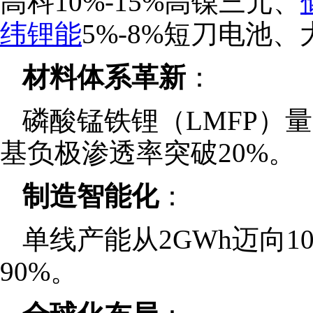
高科10%-15%高镍三元、
纬锂能
5%-8%短刀电池
材料体系革新
：
磷酸锰铁锂（LMFP）
基负极渗透率突破20%。
制造智能化
：
单线产能从2GWh迈向1
90%。