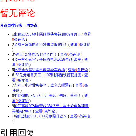
暂无评论
月点击排行榜
一周热点
1
出价51亿，锂电隔膜巨头将被100%收购！
(
查看
0
条评论
)
2
又有三家锂电企业冲击港股IPO！
(
查看
0
条评论
)
3
“锂王”又签固态电池合作！
(
查看
0
条评论
)
4
又一车企官宣：全固态电池2026年8月装车
(
查
看
0
条评论
)
5
比亚迪大举进军电动两轮车市场
(
查看
0
条评论
)
6
158亿元项目开工！10万吨磷酸铁锂获批复
(
查
看
0
条评论
)
7
吉利：电池业务整合，成立吉曜通行
(
查看
0
条
评论
)
8
中韩锂电巨头5大工厂推迟、告吹、暂停！
(
查
看
0
条评论
)
9
国轩高科2024年营收354亿元，与大众电池项目
再延期2年！
(
查看
0
条评论
)
10
锂电池的SEI，CEI分别是什么？
(
查看
0
条评论
)
引用回复