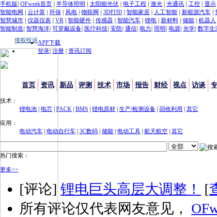
手机版
|
OFweek首页
|
半导体照明
|
太阳能光伏
|
电子工程
|
激光
|
光通讯
|
工控
|
显示
智能电网
|
云计算
|
环保
|
风电
|
物联网
|
3D打印
|
智能家居
|
人工智能
|
新能源汽车
|
智慧城市
|
仪器仪表
|
VR
|
智能硬件
|
传感器
|
智能汽车
|
锂电
|
新材料
|
储能
|
机器人
智能制造
|
智慧海洋
|
可穿戴设备
|
医疗科技
|
安防
|
通信
|
电力
|
照明
|
电源
|
光学
|
数字生
侵权投诉
APP下载
登录
|
注册
|
资讯订阅
首页
资讯
新品
评测
技术
市场
报告
财经
视点
访谈
技术：
锂电池
|
电芯
|
PACK
|
BMS
|
锂电原材
|
生产/检测设备
|
回收利用
|
其它
应用：
电动汽车
|
电动自行车
|
3C数码
|
储能
|
电动工具
|
航天航空
|
其它
热门搜索：
更多>>
[评论]
锂电巨头高层大调整！
[
所有评论仅代表网友意见，
OFw