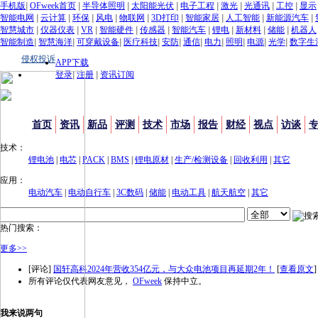
手机版
|
OFweek首页
|
半导体照明
|
太阳能光伏
|
电子工程
|
激光
|
光通讯
|
工控
|
显示
智能电网
|
云计算
|
环保
|
风电
|
物联网
|
3D打印
|
智能家居
|
人工智能
|
新能源汽车
|
智慧城市
|
仪器仪表
|
VR
|
智能硬件
|
传感器
|
智能汽车
|
锂电
|
新材料
|
储能
|
机器人
智能制造
|
智慧海洋
|
可穿戴设备
|
医疗科技
|
安防
|
通信
|
电力
|
照明
|
电源
|
光学
|
数字生
侵权投诉
APP下载
登录
|
注册
|
资讯订阅
首页
资讯
新品
评测
技术
市场
报告
财经
视点
访谈
技术：
锂电池
|
电芯
|
PACK
|
BMS
|
锂电原材
|
生产/检测设备
|
回收利用
|
其它
应用：
电动汽车
|
电动自行车
|
3C数码
|
储能
|
电动工具
|
航天航空
|
其它
热门搜索：
更多>>
[评论]
国轩高科2024年营收354亿元，与大众电池项目再延期2年！
[
查看原文
]
所有评论仅代表网友意见，
OFweek
保持中立。
我来说两句