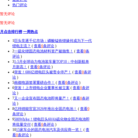
热门评论
暂无评论
暂无评论
月点击排行榜
一周热点
1
巨头竞逐千亿市场：磷酸锰铁锂缘何成为下一代
锂电主流？
(
查看
0
条评论
)
2
一硫化锂固态电池材料资产被抛售！
(
查看
0
条
评论
)
3
1-5月全球动力电池装车量TOP10：中创新航单
月新高！
(
查看
0
条评论
)
4
突发！686亿锂电巨头被责令停产！
(
查看
0
条评
论
)
5
南都电源签署重磅合作！
(
查看
0
条评论
)
6
突发！上市锂电企业董事长被立案
(
查看
0
条评
论
)
7
又一企业宣布固态电池即将量产！
(
查看
0
条评
论
)
8
亿纬锂能官宣2026年推出全固态电池！
(
查看
0
条评论
)
9
500Wh/kg！锂电巨头60Ah硫化物全固态电池即
将批量交付
(
查看
0
条评论
)
10
15家车企的固态电池汽车及供应商一览！
(
查
看
0
条评论
)