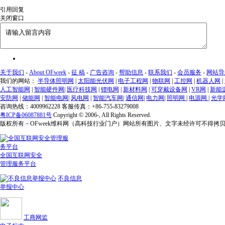
引用回复
关闭窗口
关于我们
-
About OFweek
-
征 稿
-
广告咨询
-
帮助信息
-
联系我们
-
会员服务
-
网站导
我们的网站：
半导体照明网
|
太阳能光伏网
|
电子工程网
|
物联网
|
工控网
|
机器人网
|
人工智能网
|
智能硬件网
|
医疗科技网
|
锂电网
|
新材料网
|
可穿戴设备网
|
VR网
|
新能
安防网
|
储能网
|
智能电网
|
风电网
|
智能汽车网
|
通信网
|
电力网
|
照明网
|
电源网
|
光学
咨询热线：4009962228 客服传真：+86-755-83279008
粤ICP备06087881号
Copyright © 2006-
, All Rights Reserved.
版权所有－OFweek维科网（高科技行业门户）网站所有图片、文字未经许可不得拷
全国互联网安全
管理服务平台
不良信息
举报中心
工商网监