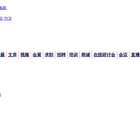
氢能
活
|
PCB
专题
文库
视频
会展
求职
招聘
培训
商城
在线研讨会
会议
直播