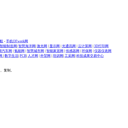
航
-
手机OFweek网
智能制造网
|
智慧海洋网
|
激光网
|
显示网
|
光通讯网
|
云计算网
|
3D打印网
源汽车网
|
氢能网
|
智慧城市网
|
智能家居网
|
传感器网
|
环保网
|
仪器仪表网
网
|
数字生活
|
PCB
|
人才网
|
外贸网
|
培训网
|
工采网
|
科技成果交易中心
贝、复制。