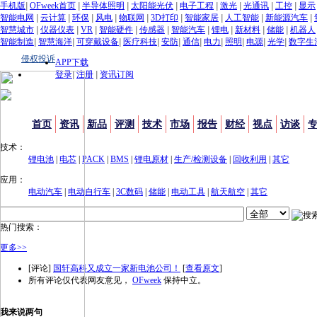
手机版
|
OFweek首页
|
半导体照明
|
太阳能光伏
|
电子工程
|
激光
|
光通讯
|
工控
|
显示
智能电网
|
云计算
|
环保
|
风电
|
物联网
|
3D打印
|
智能家居
|
人工智能
|
新能源汽车
|
智慧城市
|
仪器仪表
|
VR
|
智能硬件
|
传感器
|
智能汽车
|
锂电
|
新材料
|
储能
|
机器人
智能制造
|
智慧海洋
|
可穿戴设备
|
医疗科技
|
安防
|
通信
|
电力
|
照明
|
电源
|
光学
|
数字生
侵权投诉
APP下载
登录
|
注册
|
资讯订阅
首页
资讯
新品
评测
技术
市场
报告
财经
视点
访谈
技术：
锂电池
|
电芯
|
PACK
|
BMS
|
锂电原材
|
生产/检测设备
|
回收利用
|
其它
应用：
电动汽车
|
电动自行车
|
3C数码
|
储能
|
电动工具
|
航天航空
|
其它
热门搜索：
更多>>
[评论]
国轩高科又成立一家新电池公司！
[
查看原文
]
所有评论仅代表网友意见，
OFweek
保持中立。
我来说两句