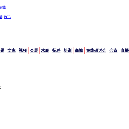
氢能
活
|
PCB
专题
文库
视频
会展
求职
招聘
培训
商城
在线研讨会
会议
直播