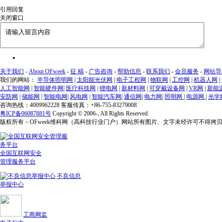
引用回复
关闭窗口
关于我们
-
About OFweek
-
征 稿
-
广告咨询
-
帮助信息
-
联系我们
-
会员服务
-
网站导
我们的网站：
半导体照明网
|
太阳能光伏网
|
电子工程网
|
物联网
|
工控网
|
机器人网
|
人工智能网
|
智能硬件网
|
医疗科技网
|
锂电网
|
新材料网
|
可穿戴设备网
|
VR网
|
新能
安防网
|
储能网
|
智能电网
|
风电网
|
智能汽车网
|
通信网
|
电力网
|
照明网
|
电源网
|
光学
咨询热线：4009962228 客服传真：+86-755-83279008
粤ICP备06087881号
Copyright © 2006-
, All Rights Reserved.
版权所有－OFweek维科网（高科技行业门户）网站所有图片、文字未经许可不得拷
全国互联网安全
管理服务平台
不良信息
举报中心
工商网监