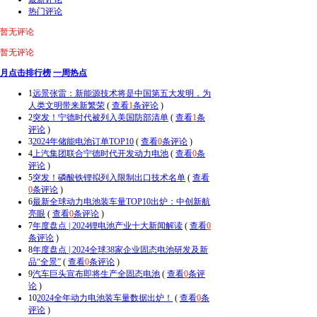
热门评论
暂无评论
暂无评论
月点击排行榜
一周热点
1
远景张雷：新能源技术将是中国第五大发明，为
人类文明带来新繁荣
(
查看
1
条评论
)
2
突发！宁德时代被列入美国防部清单
(
查看
1
条
评论
)
3
2024年储能电池订单TOP10
(
查看
0
条评论
)
4
上汽集团联合宁德时代开发动力电池
(
查看
0
条
评论
)
5
突发！磷酸铁锂拟列入限制出口技术名单
(
查看
0
条评论
)
6
最新全球动力电池装车量TOP10出炉：中创新航
亮眼
(
查看
0
条评论
)
7
年度盘点 | 2024锂电池产业十大新闻解读
(
查看
0
条评论
)
8
年度盘点 | 2024全球38家企业固态电池研发及新
品“全景”
(
查看
0
条评论
)
9
汽车巨头宣布即将生产全固态电池
(
查看
0
条评
论
)
10
2024全年动力电池装车量数据出炉！
(
查看
0
条
评论
)