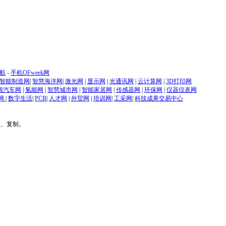
航
-
手机OFweek网
智能制造网
|
智慧海洋网
|
激光网
|
显示网
|
光通讯网
|
云计算网
|
3D打印网
源汽车网
|
氢能网
|
智慧城市网
|
智能家居网
|
传感器网
|
环保网
|
仪器仪表网
网
|
数字生活
|
PCB
|
人才网
|
外贸网
|
培训网
|
工采网
|
科技成果交易中心
贝、复制。