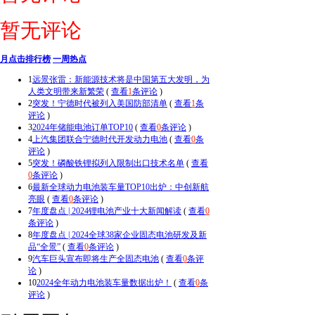
暂无评论
月点击排行榜
一周热点
1
远景张雷：新能源技术将是中国第五大发明，为
人类文明带来新繁荣
(
查看
1
条评论
)
2
突发！宁德时代被列入美国防部清单
(
查看
1
条
评论
)
3
2024年储能电池订单TOP10
(
查看
0
条评论
)
4
上汽集团联合宁德时代开发动力电池
(
查看
0
条
评论
)
5
突发！磷酸铁锂拟列入限制出口技术名单
(
查看
0
条评论
)
6
最新全球动力电池装车量TOP10出炉：中创新航
亮眼
(
查看
0
条评论
)
7
年度盘点 | 2024锂电池产业十大新闻解读
(
查看
0
条评论
)
8
年度盘点 | 2024全球38家企业固态电池研发及新
品“全景”
(
查看
0
条评论
)
9
汽车巨头宣布即将生产全固态电池
(
查看
0
条评
论
)
10
2024全年动力电池装车量数据出炉！
(
查看
0
条
评论
)