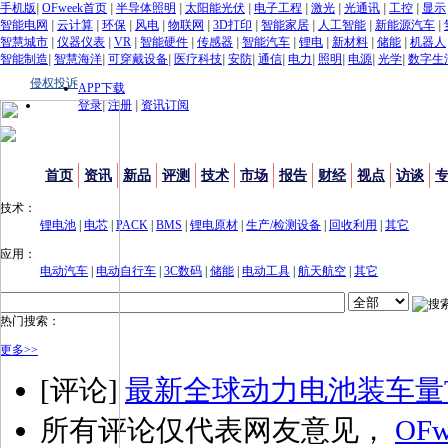
手机版
|
OFweek首页
|
半导体照明
|
太阳能光伏
|
电子工程
|
激光
|
光通讯
|
工控
|
显示
智能电网
|
云计算
|
环保
|
风电
|
物联网
|
3D打印
|
智能家居
|
人工智能
|
新能源汽车
|
智慧城市
|
仪器仪表
|
VR
|
智能硬件
|
传感器
|
智能汽车
|
锂电
|
新材料
|
储能
|
机器人
智能制造
|
智慧海洋
|
可穿戴设备
|
医疗科技
|
安防
|
通信
|
电力
|
照明
|
电源
|
光学
|
数字生
侵权投诉
APP下载
登录
|
注册
|
资讯订阅
首页
资讯
新品
评测
技术
市场
报告
财经
视点
访谈
技术：
锂电池
|
电芯
|
PACK
|
BMS
|
锂电原材
|
生产/检测设备
|
回收利用
|
其它
应用：
电动汽车
|
电动自行车
|
3C数码
|
储能
|
电动工具
|
航天航空
|
其它
热门搜索：
更多>>
[评论]
最新全球动力电池装车量T
所有评论仅代表网友意见，
OFw