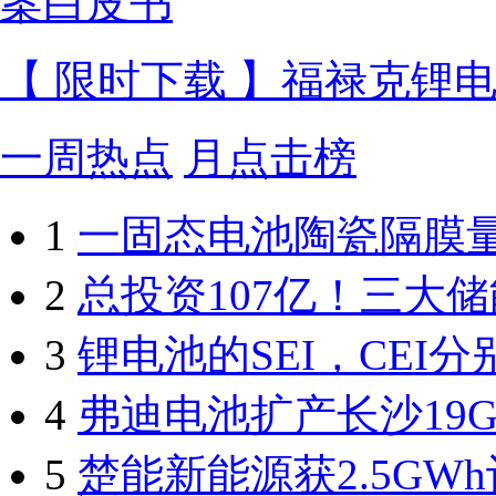
【 限时下载 】福禄克锂
一周热点
月点击榜
1
一固态电池陶瓷隔膜
2
总投资107亿！三大
3
锂电池的SEI，CEI
4
弗迪电池扩产长沙19
5
楚能新能源获2.5GW