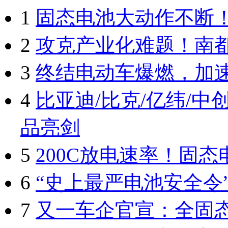
1
固态电池大动作不断
2
攻克产业化难题！南都
3
终结电动车爆燃，加速
4
比亚迪/比克/亿纬/中创
品亮剑
5
200C放电速率！固
6
“史上最严电池安全令
7
又一车企官宣：全固态