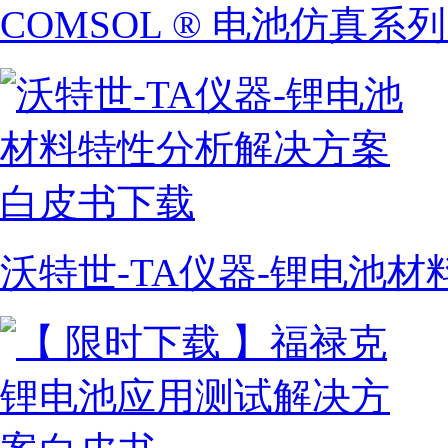
COMSOL ® 电池仿真系
沃特世-TA仪器-锂电池