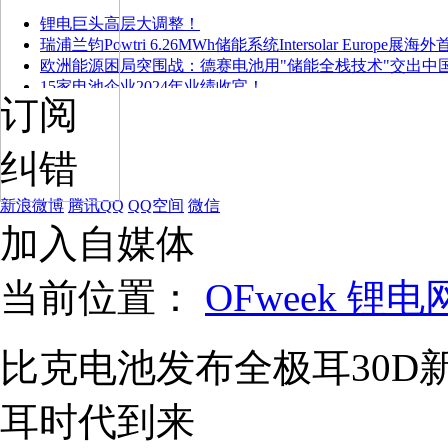
锂电巨头高层大调整！
瑞浦兰钧Powtri 6.26MWh储能系统Intersolar Europe展海
欧洲能源困局突围战：德赛电池用"储能全栈技术"交出中
15家电池企业2024年业绩收官！
订阅
纠错
新浪微博
腾讯QQ
QQ空间
微信
加入自媒体
当前位置：
OFweek 锂电
比克电池发布全极耳30D
耳时代到来