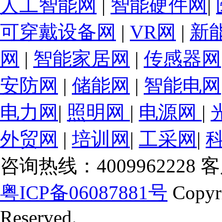
人工智能网
|
智能硬件网
|
可穿戴设备网
|
VR网
|
新
网
|
智能家居网
|
传感器网
安防网
|
储能网
|
智能电网
电力网
|
照明网
|
电源网
|
外贸网
|
培训网
|
工采网
|
咨询热线：4009962228 客服
粤ICP备06087881号
Copyr
Reserved.