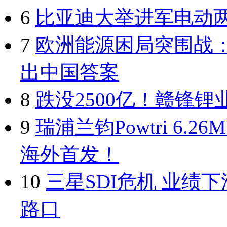
6
比亚迪大举进军电动
7
欧洲能源困局突围战：
出中国答案
8
跌没2500亿！赣锋锂
9
瑞浦兰钧Powtri 6.26M
海外首发！
10
三星SDI危机 业绩
路口