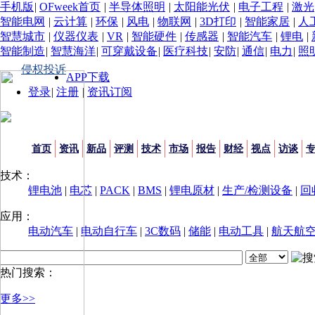
手机版
|
OFweek首页
|
半导体照明
|
太阳能光伏
|
电子工程
|
激光
智能电网
|
云计算
|
环保
|
风电
|
物联网
|
3D打印
|
智能家居
|
人
智慧城市
|
仪器仪表
|
VR
|
智能硬件
|
传感器
|
智能汽车
|
锂电
|
智能制造
|
智慧海洋
|
可穿戴设备
|
医疗科技
|
安防
|
通信
|
电力
|
照
侵权投诉
APP下载
登录
|
注册
|
资讯订阅
首页
资讯
新品
评测
技术
市场
报告
财经
视点
访谈
技术：
锂电池
|
电芯
|
PACK
|
BMS
|
锂电原材
|
生产/检测设备
|
回
应用：
电动汽车
|
电动自行车
|
3C数码
|
储能
|
电动工具
|
航天航
热门搜索：
更多>>