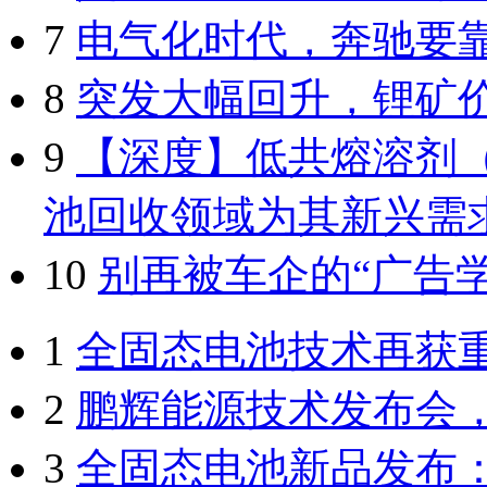
7
电气化时代，奔驰要
8
突发大幅回升，锂矿
9
【深度】低共熔溶剂（
池回收领域为其新兴需
10
别再被车企的“广告
1
全固态电池技术再获
2
鹏辉能源技术发布会
3
全固态电池新品发布：