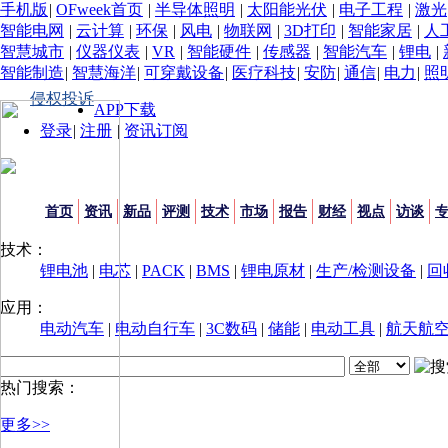
手机版
|
OFweek首页
|
半导体照明
|
太阳能光伏
|
电子工程
|
激光
智能电网
|
云计算
|
环保
|
风电
|
物联网
|
3D打印
|
智能家居
|
人
智慧城市
|
仪器仪表
|
VR
|
智能硬件
|
传感器
|
智能汽车
|
锂电
|
智能制造
|
智慧海洋
|
可穿戴设备
|
医疗科技
|
安防
|
通信
|
电力
|
照
侵权投诉
APP下载
登录
|
注册
|
资讯订阅
首页
资讯
新品
评测
技术
市场
报告
财经
视点
访谈
技术：
锂电池
|
电芯
|
PACK
|
BMS
|
锂电原材
|
生产/检测设备
|
回
应用：
电动汽车
|
电动自行车
|
3C数码
|
储能
|
电动工具
|
航天航
热门搜索：
更多>>