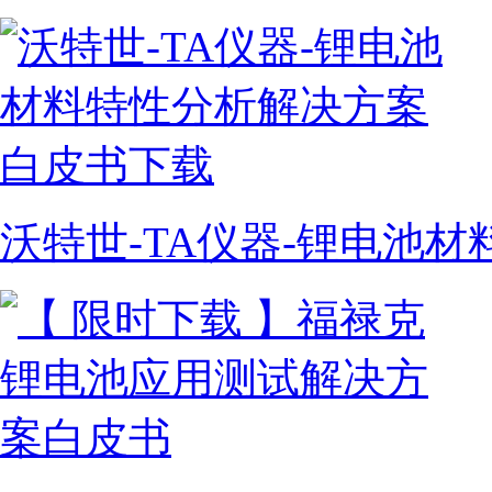
沃特世-TA仪器-锂电池