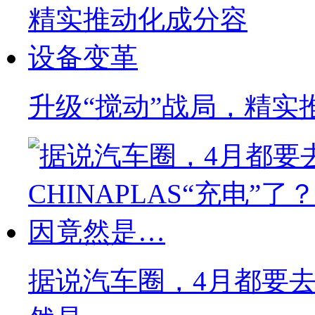
升级“搅动”战局，精实
据说汽车圈，4月都要去C