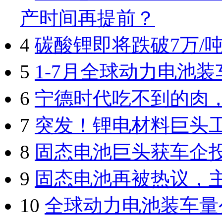
产时间再提前？
4
碳酸锂即将跌破7万/
5
1-7月全球动力电池装
6
宁德时代吃不到的肉
7
突发！锂电材料巨头
8
固态电池巨头获车企
9
固态电池再被热议，
10
全球动力电池装车量