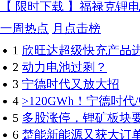
【 限时下载 】福禄克锂
一周热点
月点击榜
1
欣旺达超级快充产品
2
动力电池过剩？
3
宁德时代又放大招
4
>120GWh！宁德时
5
多股涨停，锂矿板块
6
楚能新能源又获大订