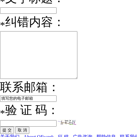
*
纠错内容：
*
联系邮箱：
验 证 码：
*
关于我们
-
About OFweek
-
征 稿
-
广告咨询
-
帮助信息
-
联系我