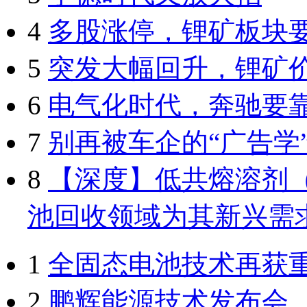
4
多股涨停，锂矿板块
5
突发大幅回升，锂矿
6
电气化时代，奔驰要
7
别再被车企的“广告学
8
【深度】低共熔溶剂（
池回收领域为其新兴需
1
全固态电池技术再获
2
鹏辉能源技术发布会