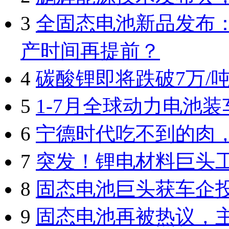
3
全固态电池新品发布：
产时间再提前？
4
碳酸锂即将跌破7万/
5
1-7月全球动力电池装
6
宁德时代吃不到的肉
7
突发！锂电材料巨头
8
固态电池巨头获车企
9
固态电池再被热议，