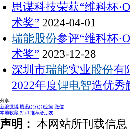
思谋科技荣获“维科杯·OFw
术奖”
2024-04-01
瑞能股份
参评“维科杯·OF
术奖”
2023-12-28
深圳市
瑞能
实业
股份
有
2022年度
锂电智
造优秀
分享
新浪微博
腾讯QQ
QQ空间
微信
本地收藏
打印
推荐给朋友
声明：
本网站所刊载信息，