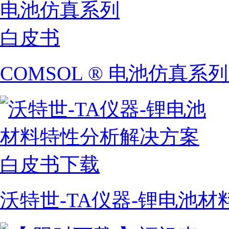
COMSOL ® 电池仿真系
沃特世-TA仪器-锂电池