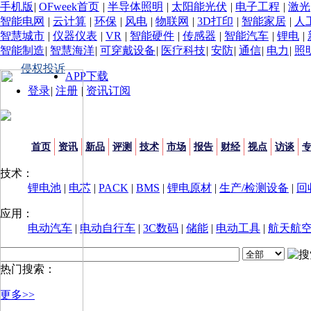
手机版
|
OFweek首页
|
半导体照明
|
太阳能光伏
|
电子工程
|
激光
智能电网
|
云计算
|
环保
|
风电
|
物联网
|
3D打印
|
智能家居
|
人
智慧城市
|
仪器仪表
|
VR
|
智能硬件
|
传感器
|
智能汽车
|
锂电
|
智能制造
|
智慧海洋
|
可穿戴设备
|
医疗科技
|
安防
|
通信
|
电力
|
照
侵权投诉
APP下载
登录
|
注册
|
资讯订阅
首页
资讯
新品
评测
技术
市场
报告
财经
视点
访谈
技术：
锂电池
|
电芯
|
PACK
|
BMS
|
锂电原材
|
生产/检测设备
|
回
应用：
电动汽车
|
电动自行车
|
3C数码
|
储能
|
电动工具
|
航天航
热门搜索：
更多>>