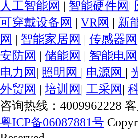
人工智能网
|
智能硬件网
|
可穿戴设备网
|
VR网
|
新
网
|
智能家居网
|
传感器网
安防网
|
储能网
|
智能电网
电力网
|
照明网
|
电源网
|
外贸网
|
培训网
|
工采网
|
咨询热线：4009962228 客服
粤ICP备06087881号
Copyr
Reserved.