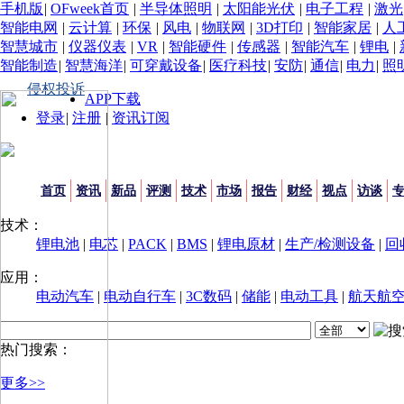
手机版
|
OFweek首页
|
半导体照明
|
太阳能光伏
|
电子工程
|
激光
智能电网
|
云计算
|
环保
|
风电
|
物联网
|
3D打印
|
智能家居
|
人
智慧城市
|
仪器仪表
|
VR
|
智能硬件
|
传感器
|
智能汽车
|
锂电
|
智能制造
|
智慧海洋
|
可穿戴设备
|
医疗科技
|
安防
|
通信
|
电力
|
照
侵权投诉
APP下载
登录
|
注册
|
资讯订阅
首页
资讯
新品
评测
技术
市场
报告
财经
视点
访谈
技术：
锂电池
|
电芯
|
PACK
|
BMS
|
锂电原材
|
生产/检测设备
|
回
应用：
电动汽车
|
电动自行车
|
3C数码
|
储能
|
电动工具
|
航天航
热门搜索：
更多>>