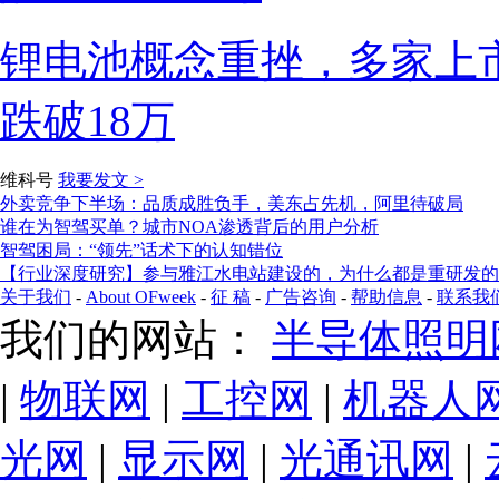
锂电池概念重挫，多家上
跌破18万
维科号
我要发文 >
外卖竞争下半场：品质成胜负手，美东占先机，阿里待破局
谁在为智驾买单？城市NOA渗透背后的用户分析
智驾困局：“领先”话术下的认知错位
【行业深度研究】参与雅江水电站建设的，为什么都是重研发的
关于我们
-
About OFweek
-
征 稿
-
广告咨询
-
帮助信息
-
联系我
我们的网站：
半导体照明
|
物联网
|
工控网
|
机器人
光网
|
显示网
|
光通讯网
|